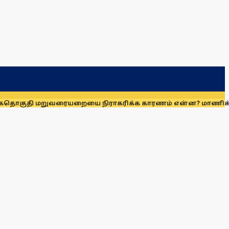
ுவரையறையை நிராகரிக்க காரணம் என்ன? மாணிக்கம் தாகூர் வ