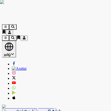
தமிழ்