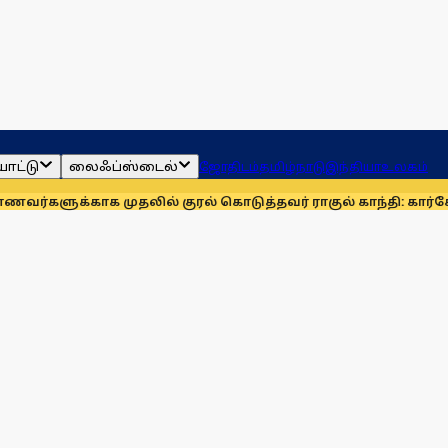
ாட்டு
லைஃப்ஸ்டைல்
ஜோதிடம்
தமிழ்நாடு
இந்தியா
உலகம்
க முதலில் குரல் கொடுத்தவர் ராகுல் காந்தி: கார்கே
தொகுதி மற