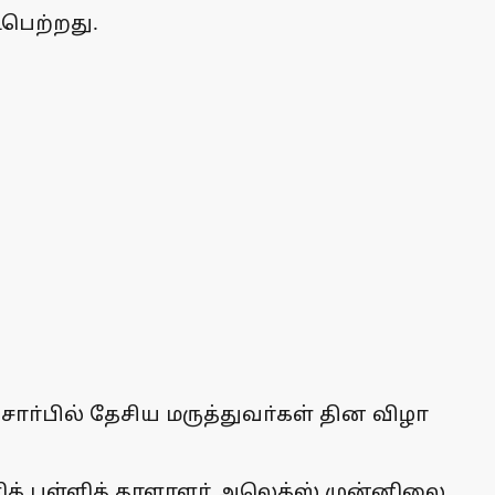
ைபெற்றது.
ா்பில் தேசிய மருத்துவா்கள் தின விழா
க் பள்ளித் தாளாளா் அலெக்ஸ் முன்னிலை