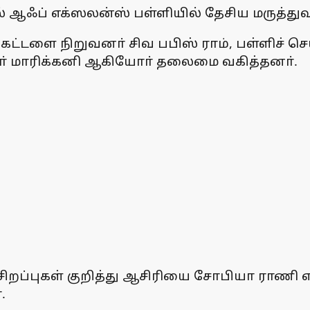
ல் ஆஃப் எக்ஸலன்ஸ் பள்ளியில் தேசிய மருத்த
்டளை நிறுவனா் சிவ பபிஸ் ராம், பள்ளிச் செயல
 மாரிக்கனி ஆகியோா் தலைமை வகித்தனா்.
ிறப்புகள் குறித்து ஆசிரியை சோபியா ராணி எடு
.