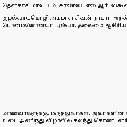
தென்காசி மாவட்டம், சுரண்டை எஸ்.ஆா். ஸ்கூ
குழல்வாய்மொழி அம்மாள் சிவன் நாடாா் அறக்கட
பொன்மனோன்யா, புஷ்பா, தலைமை ஆசிரியா்
மாணவா்களுக்கு, மருத்துவா்கள், அவா்களின் ச
உடை அணிந்து விழாவில் கலந்து கொண்டனா்