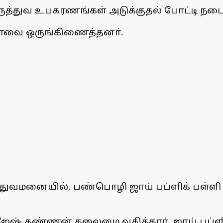
மருத்துவ உபகரணங்கள் அடுக்குதல் போட்டி நட
ழாவை ஒருங்கிணைத்தனா்.
துவமனையில், பண்பொழி ஜாய் பப்ளிக் பள்ளி சா
ேஷ் கண்ணன் தலைமை வகித்தாா். ஜாய் பப்ளி