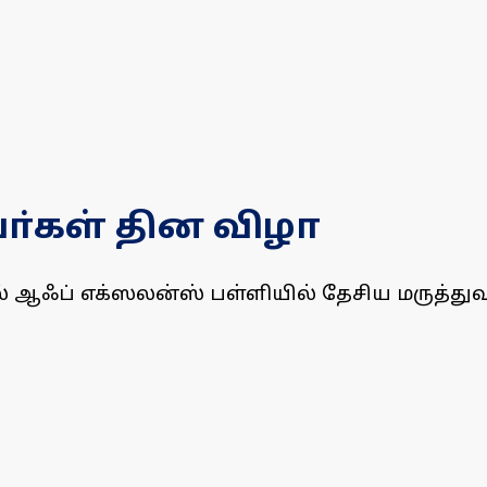
வா்கள் தின விழா
ல் ஆஃப் எக்ஸலன்ஸ் பள்ளியில் தேசிய மருத்த