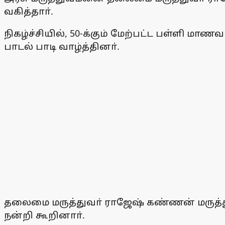
வகித்தாா்.
நிகழ்ச்சியில், 50-க்கும் மேற்பட்ட பள்ளி ம
பாடல் பாடி வாழ்த்தினா்.
தலைமை மருத்துவா் ராஜேஷ் கண்ணன் மருத
நன்றி கூறினாா்.