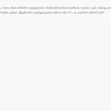
ுப்பு; அவை தினமணியின் கருத்துகளைப் பிரதிபலிக்கவில்லை.தனிநபர், சமூகம், மதம் அல்லது
ரிய குற்றம். இதுபோன்ற கருத்துகளுக்கு எதிராக உரிய சட்ட நடவடிக்கை எடுக்கப்படும்.