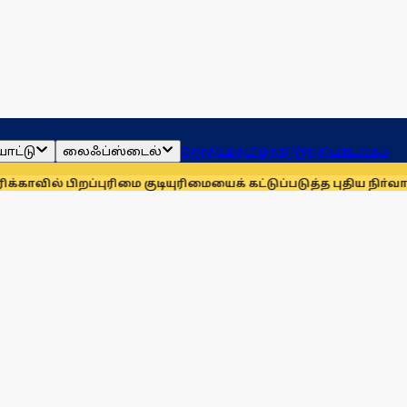
ாட்டு
லைஃப்ஸ்டைல்
ஜோதிடம்
தமிழ்நாடு
இந்தியா
உலகம்
்புரிமை குடியுரிமையைக் கட்டுப்படுத்த புதிய நிா்வாக உத்தரவுகள