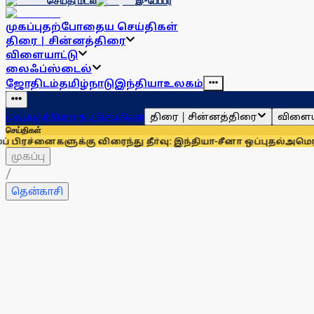
செய்தி மடல்
இ-பேப்பர்
முகப்பு
தற்போதைய செய்திகள்
திரை | சின்னத்திரை
விளையாட்டு
லைஃப்ஸ்டைல்
ஜோதிடம்
தமிழ்நாடு
இந்தியா
உலகம்
திரை | சின்னத்திரை
விளைய
முகப்பு
தற்போதைய செய்திகள்
செய்திகள்
்கு விரைந்து தீா்வு: இந்தியா-சீனா ஒப்புதல்
அமெரிக்காவில் பிறப
முகப்பு
/
தென்காசி