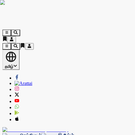
தமிழ்