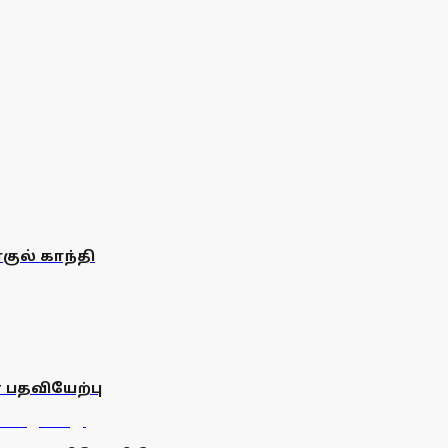
குல் காந்தி
 பதவியேற்பு