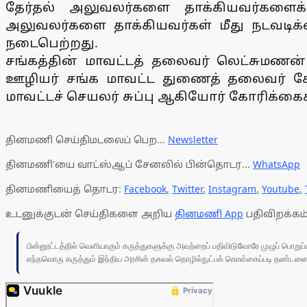
தேர்தல் அலுவலர்களை தாக்கியவர்களை
அலுவலர்களை தாக்கியவர்கள் மீது நடவடிக்
நடைபெற்றது.
சங்கத்தின் மாவட்டத் தலைவர் லெட்சுமணன்
ஊழியர் சங்க மாவட்ட துணைத் தலைவர் கோம
மாவட்டச் செயலர் சுப்பு ஆகியோர் கோரிக்கை
தினமணி செய்திமடலைப் பெற...
Newsletter
தினமணி'யை வாட்ஸ்ஆப் சேனலில் பின்தொடர...
WhatsApp
தினமணியைத் தொடர:
Facebook
,
Twitter
,
Instagram
,
Youtube
,
உடனுக்குடன் செய்திகளை அறிய
தினமணி App
பதிவிறக்கம்
பின்னூட்டத்தில் வெளியாகும் கருத்துகளுக்கு அவற்றைப் பதிவிடுவோரே முழுப் பொற
எந்தவொரு கருத்தும் இந்திய அரசின் தகவல் தொழில்நுட்பக் கொள்கைப்படி தண்டனைக்கு