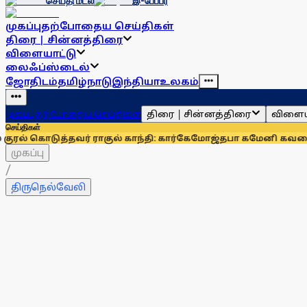
செய்தி மடல்
இ-பேப்பர்
முகப்பு
தற்போதைய செய்திகள்
திரை | சின்னத்திரை
விளையாட்டு
லைஃப்ஸ்டைல்
ஜோதிடம்
தமிழ்நாடு
இந்தியா
உலகம்
திரை | சின்னத்திரை
விளைய
முகப்பு
தற்போதைய செய்திகள்
செய்திகள்
ுத்தவர் ராகுல் காந்தி: கார்கே
மோஜ்தபா கமேனி கவலைக்கிடமா?
முகப்பு
/
திருநெல்வேலி