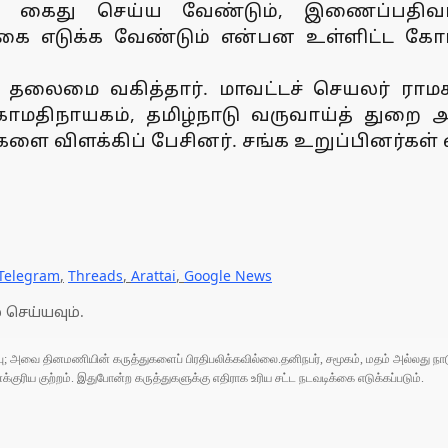
க் கைது செய்ய வேண்டும், இணைப்பதிவா
கை எடுக்க வேண்டும் என்பன உள்ளிட்ட கோர
 தலைமை வகித்தார். மாவட்டச் செயலர் ராமச
திநாயகம், தமிழ்நாடு வருவாய்த் துறை அ
களை விளக்கிப் பேசினர். சங்க உறுப்பினர்கள
Telegram
,
Threads
,
Arattai
,
Google News
 செய்யவும்.
ுப்பு; அவை தினமணியின் கருத்துகளைப் பிரதிபலிக்கவில்லை.தனிநபர், சமூகம், மதம் அல்லது
ரிய குற்றம். இதுபோன்ற கருத்துகளுக்கு எதிராக உரிய சட்ட நடவடிக்கை எடுக்கப்படும்.