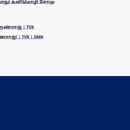
டையாது! கனிமொழி சோமு
ருண்ராஜ் | TVK
ராஜ்! | TVK | DMK