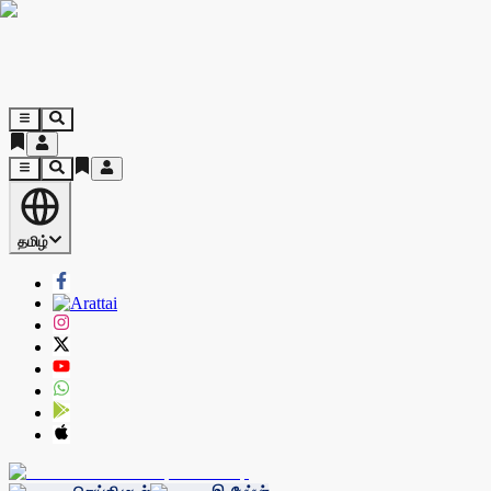
தமிழ்