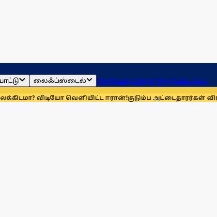
ாட்டு
லைஃப்ஸ்டைல்
ஜோதிடம்
தமிழ்நாடு
இந்தியா
உலகம்
 விடியோ வெளியிட்ட ஈரான்!
குடும்ப அட்டைதாரர்கள் விரல்ரேக