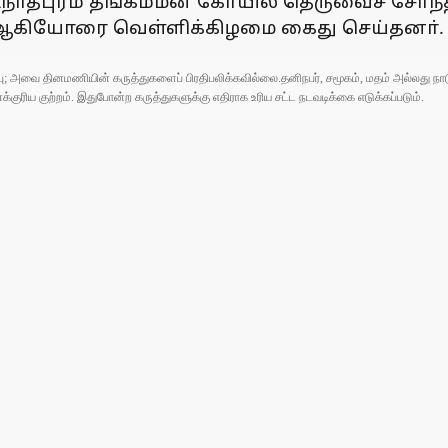
ாதபுரம் தங்கம்மன் கோயில் தெருவைச் சோ்ந்த ம
18) ஆகியோரை வெள்ளிக்கிழமை கைது செய்தனா்.
ுப்பு; அவை தினமணியின் கருத்துகளைப் பிரதிபலிக்கவில்லை.தனிநபர், சமூகம், மதம் அல்லது
ரிய குற்றம். இதுபோன்ற கருத்துகளுக்கு எதிராக உரிய சட்ட நடவடிக்கை எடுக்கப்படும்.