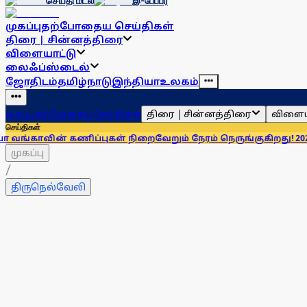
செய்தி மடல்
இ-பேப்பர்
முகப்பு
தற்போதைய செய்திகள்
திரை | சின்னத்திரை
விளையாட்டு
லைஃப்ஸ்டைல்
ஜோதிடம்
தமிழ்நாடு
இந்தியா
உலகம்
திரை | சின்னத்திரை
விளைய
முகப்பு
தற்போதைய செய்திகள்
செய்திகள்
் கணிப்புகள் நிறைவேறும் நேரம் நெருங்குகிறது! 2026- க்கு என்
முகப்பு
/
திருநெல்வேலி