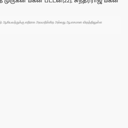
ுருகன் மகன் பட்டன்(22), சுந்தர்ராஜ் மகன்
 நாடு ஆகியவற்றுக்கு எதிராக அவமதிக்கிற அல்லது ஆபாசமான விதத்திலுள்ள