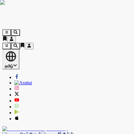
தமிழ்