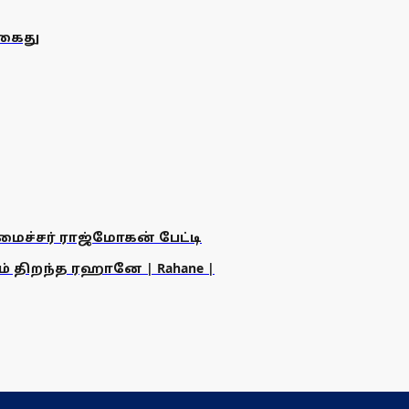
 கைது
அமைச்சர் ராஜ்மோகன் பேட்டி
ம் திறந்த ரஹானே | Rahane |