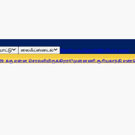
ாட்டு
லைஃப்ஸ்டைல்
ஜோதிடம்
தமிழ்நாடு
இந்தியா
உலகம்
ன சொல்லியிருக்கிறார்?
முன்னணி சூரியகாந்தி எண்ணெய் நிறுவன