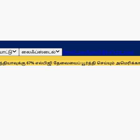
ாட்டு
லைஃப்ஸ்டைல்
ஜோதிடம்
தமிழ்நாடு
இந்தியா
உலகம்
 67% எல்பிஜி தேவையைப் பூர்த்தி செய்யும் அமெரிக்கா!
செயின்ட் ல