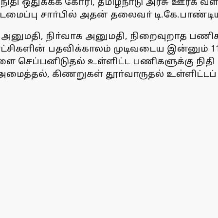
 நிதி ஒதுக்கக் கோரி, தமிழ்நாடு அரசு ஊரக 
மைப்பு சாா்பில் அதன் தலைவா் டி.கே.பாண்டியன
அனுமதி, நிா்வாக அனுமதி, நிறைவுறாத பணிகளு
ட்சிகளின் பதவிக்காலம் முடிவடைய இன்னும் 11
செப்பனிடுதல் உள்ளிட்ட பணிகளுக்கு நிதி ப
அமைத்தல், கிணறுகள் தூா்வாருதல் உள்ளிட்ட