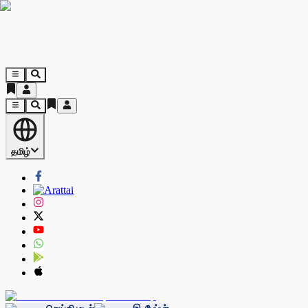
தமிழ்