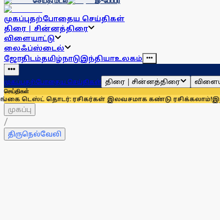
செய்தி மடல்
இ-பேப்பர்
முகப்பு
தற்போதைய செய்திகள்
திரை | சின்னத்திரை
விளையாட்டு
லைஃப்ஸ்டைல்
ஜோதிடம்
தமிழ்நாடு
இந்தியா
உலகம்
திரை | சின்னத்திரை
விளைய
முகப்பு
தற்போதைய செய்திகள்
செய்திகள்
் தொடர்: ரசிகர்கள் இலவசமாக கண்டு ரசிக்கலாம்!
இந்தியாவுக்கு
முகப்பு
/
திருநெல்வேலி