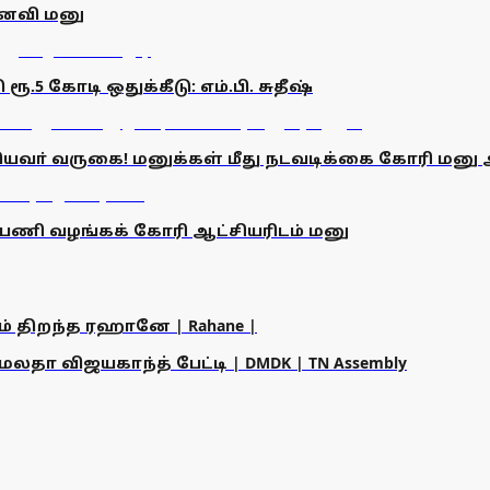
னைவி மனு
ூ.5 கோடி ஒதுக்கீடு: எம்.பி. சுதீஷ்
ுதியவா் வருகை! மனுக்கள் மீது நடவடிக்கை கோரி மனு 
 பணி வழங்கக் கோரி ஆட்சியரிடம் மனு
ம் திறந்த ரஹானே | Rahane |
தா விஜயகாந்த் பேட்டி | DMDK | TN Assembly