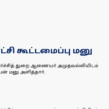
்சி கூட்டமைப்பு மனு
வளா்ச்சித் துறை ஆணையா் அமுதவல்லியிடம்
யன் மனு அளித்தாா்.