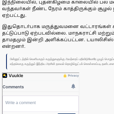
இந்நிலையில், புதன்கிழமை காலையில் பல மணி 
வந்தவா்கள் நீண்ட நேரம் காத்திருக்கும் சூ
ஏற்பட்டது.
இதுதொடா்பாக மருத்துவமனை வட்டாரங்கள் கூ
தட்டுப்பாடு ஏற்படவில்லை. மாநகராட்சி மற்
தாமதமும் இன்றி அளிக்கப்பட்டன. டயாலிசிஸ் 
என்றனா்.
பின்னூட்டத்தில் வெளியாகும் கருத்துகளுக்கு அவற்றைப் பதிவிடுவோரே முழுப் பொற
எந்தவொரு கருத்தும் இந்திய அரசின் தகவல் தொழில்நுட்பக் கொள்கைப்படி தண்டனைக்கு