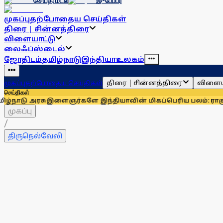
செய்தி மடல்
இ-பேப்பர்
முகப்பு
தற்போதைய செய்திகள்
திரை | சின்னத்திரை
விளையாட்டு
லைஃப்ஸ்டைல்
ஜோதிடம்
தமிழ்நாடு
இந்தியா
உலகம்
திரை | சின்னத்திரை
விளைய
முகப்பு
தற்போதைய செய்திகள்
செய்திகள்
ரசு
இளைஞர்களே இந்தியாவின் மிகப்பெரிய பலம்: ராகுல் காந்தி
உ
முகப்பு
/
திருநெல்வேலி