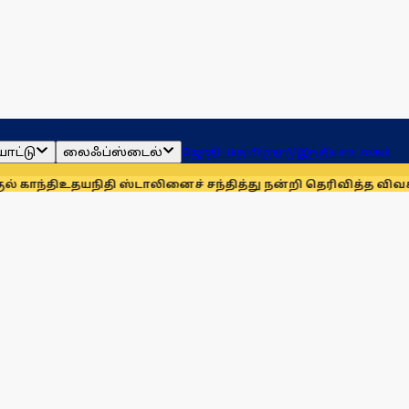
ாட்டு
லைஃப்ஸ்டைல்
ஜோதிடம்
தமிழ்நாடு
இந்தியா
உலகம்
தயநிதி ஸ்டாலினைச் சந்தித்து நன்றி தெரிவித்த விவசாயிகள்!
நா