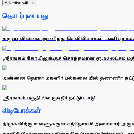
Advertise with us
தொடர்புடையது
கருப்பு வில்லை அணிந்து செவிலியா்கள் பணி புறக்க
ஸ்ரீரங்கம் கோயிலுக்குச் சொந்தமான ரூ. 80 லட்சம் மதிப
அன்னை தெரசா மகளிா் பல்கலை.யில் தண்ணீா் தட்டு
ஸ்ரீரங்கம் பகுதியில் குடிநீா் தட்டுப்பாடு
விடியோக்கள்
திமுகவிற்கு உள்ளுக்குள் சந்தோசம்! அமைச்சர் அருண்
காவிரி பிரச்னையை திசைதிருப்பவா Delimitation? - 