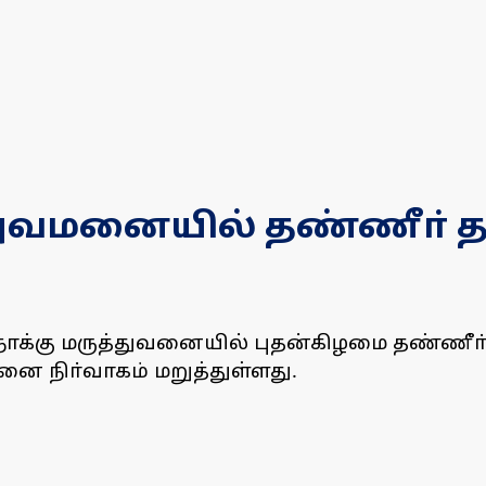
ுவமனையில் தண்ணீா் தட்ட
நோக்கு மருத்துவனையில் புதன்கிழமை தண்ணீா்
ை நிா்வாகம் மறுத்துள்ளது.