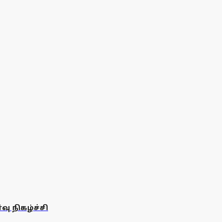
ு நிகழ்ச்சி