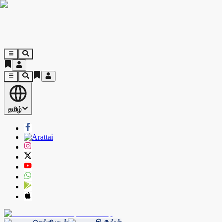
தமிழ்