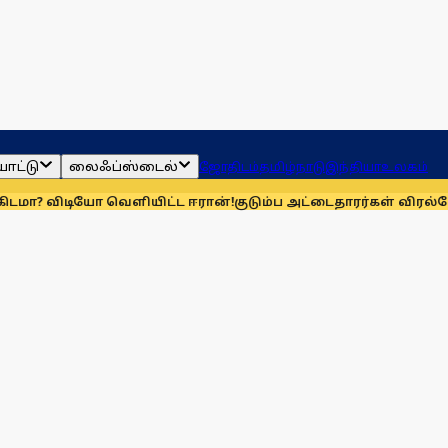
ாட்டு
லைஃப்ஸ்டைல்
ஜோதிடம்
தமிழ்நாடு
இந்தியா
உலகம்
யோ வெளியிட்ட ஈரான்!
குடும்ப அட்டைதாரர்கள் விரல்ரேகை பதி