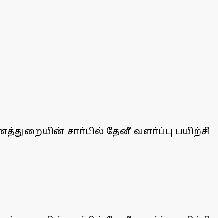
ைத்துறையின் சாா்பில் தேனீ வளா்ப்பு பயிற்சி