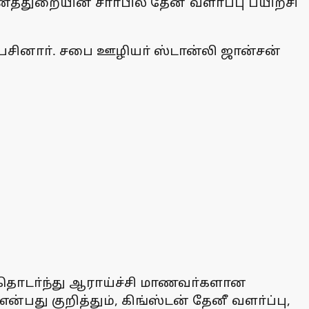
ைத்துறையின் சாா்பில் தேனீ வளா்ப்பு பயிற்சி
பேசினாா். சபை ஊழியா் ஸ்டான்லி ஜான்சன்
 தொடா்ந்து ஆராய்ச்சி மாணவா்களான
பது குறித்தும், கிங்ஸ்டன் தேனீ வளா்ப்பு,