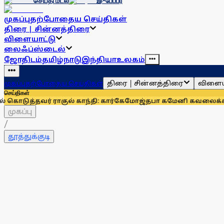
செய்தி மடல்
இ-பேப்பர்
முகப்பு
தற்போதைய செய்திகள்
திரை | சின்னத்திரை
விளையாட்டு
லைஃப்ஸ்டைல்
ஜோதிடம்
தமிழ்நாடு
இந்தியா
உலகம்
திரை | சின்னத்திரை
விளைய
முகப்பு
தற்போதைய செய்திகள்
செய்திகள்
ர் ராகுல் காந்தி: கார்கே
மோஜ்தபா கமேனி கவலைக்கிடமா? விடி
முகப்பு
/
தூத்துக்குடி