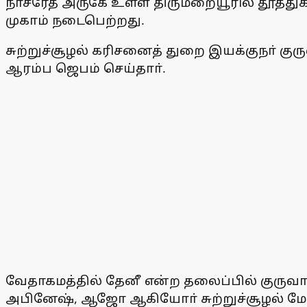
நாசரேத் அருகே உள்ள திருமறையூரில் தூத்துக்க
முகாம் நடைபெற்றது.
சுற்றுச்சூழல் கரிசனைத் துறை இயக்குநா் க
ஆரம்ப ஜெபம் செய்தாா்.
வேதாகமத்தில் தேனீ என்ற தலைப்பில் குரு
அபினேஷ், ஆஜோ ஆகியோா் சுற்றுச்சூழல் மேம்பா