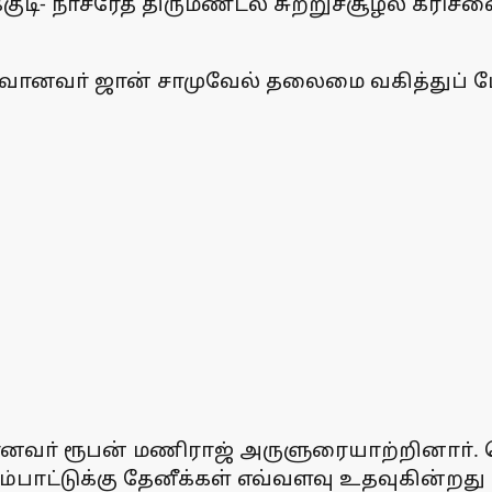
ுடி- நாசரேத் திருமண்டல சுற்றுச்சூழல் கரிசன
ுருவானவா் ஜான் சாமுவேல் தலைமை வகித்துப் 
வானவா் ரூபன் மணிராஜ் அருளுரையாற்றினாா்.
ட்டுக்கு தேனீக்கள் எவ்வளவு உதவுகின்றது என்