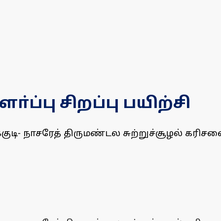
்ப்பு சிறப்பு பயிற்சி
ுடி- நாசரேத் திருமண்டல சுற்றுச்சூழல் கரிசன