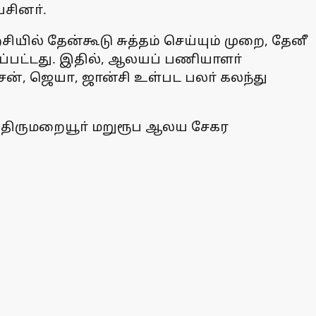
ேசினா்.
ியில் தேன்கூடு சுத்தம் செய்யும் முறை, தேனீ
க்கப்பட்டது. இதில், ஆலயப் பணியாளா்
சன், ஜெயா, ஜான்சி உள்பட பலா் கலந்து
், திருமறையூா் மறுரூப ஆலய சேகர