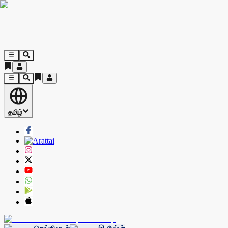
தமிழ்