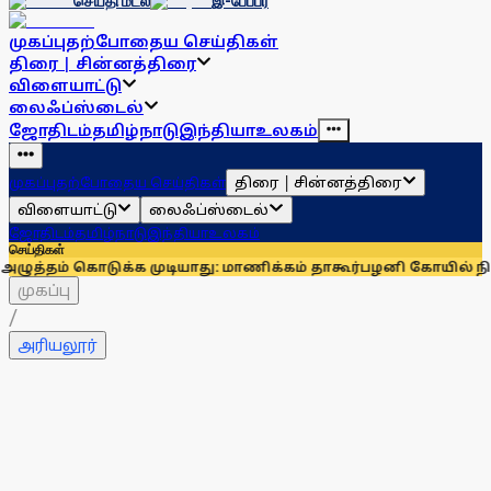
செய்தி மடல்
இ-பேப்பர்
முகப்பு
தற்போதைய செய்திகள்
திரை | சின்னத்திரை
விளையாட்டு
லைஃப்ஸ்டைல்
ஜோதிடம்
தமிழ்நாடு
இந்தியா
உலகம்
திரை | சின்னத்திரை
முகப்பு
தற்போதைய செய்திகள்
விளையாட்டு
லைஃப்ஸ்டைல்
ஜோதிடம்
தமிழ்நாடு
இந்தியா
உலகம்
செய்திகள்
 கொடுக்க முடியாது: மாணிக்கம் தாகூர்
பழனி கோயில் நில மோசடி வ
முகப்பு
/
அரியலூர்