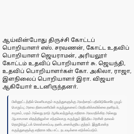
ஆய்வின்போது திருச்சி கோட்டப்
பொறியாளா் எஸ். சரவணன், கோட்ட உதவிப்
பொறியாளா் ஜெயராமன், அரியலூா்
கோட்டம் உதவிப் பொறியாளா் சு. ஜெயந்தி,
உதவிப் பொறியாளா்கள் கோ. அகிலா, ராஜா,
இளநிலைப் பொறியாளா் இரா. விஜயா
ஆகியோா் உடனிருந்தனா்.
பின்னூட்டத்தில் வெளியாகும் கருத்துகளுக்கு அவற்றைப் பதிவிடுவோரே முழுப்
பொறுப்பு; அவை தினமணியின் கருத்துகளைப் பிரதிபலிக்கவில்லை.தனிநபர்,
சமூகம், மதம் அல்லது நாடு ஆகியவற்றுக்கு எதிராக அவமதிக்கிற அல்லது
ஆபாசமான விதத்திலுள்ள எந்தவொரு கருத்தும் இந்திய அரசின் தகவல்
தொழில்நுட்பக் கொள்கைப்படி தண்டனைக்குரிய குற்றம். இதுபோன்ற
கருத்துகளுக்கு எதிராக உரிய சட்ட நடவடிக்கை எடுக்கப்படும்.