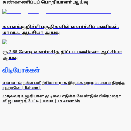
கண்காணிப்புப் பொறியாளா் ஆய்வு
கள்ளக்குறிச்சி பகுதிகளில் வளா்ச்சிப் பணிகள்:
மாவட்ட ஆட்சியா் ஆய்வு
ரூ.2.68 கோடி வளா்ச்சித் திட்டப் பணிகள்: ஆட்சியா்
ஆய்வு
விடியோக்கள்
என்னால் நல்ல பயிற்சியாளராக இருக்க முடியும்: மனம் திறந்த
ரஹானே | Rahane |
முதல்வர் உறுதியான முடிவை எடுக்க வேண்டும்! பிரேமலதா
விஜயகாந்த் பேட்டி | DMDK | TN Assembly