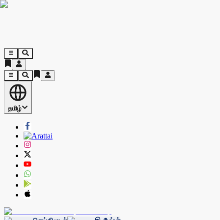
தமிழ்