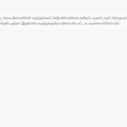
ுப்பு; அவை தினமணியின் கருத்துகளைப் பிரதிபலிக்கவில்லை.தனிநபர், சமூகம், மதம் அல்லது
ரிய குற்றம். இதுபோன்ற கருத்துகளுக்கு எதிராக உரிய சட்ட நடவடிக்கை எடுக்கப்படும்.