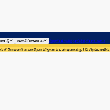
ாட்டு
லைஃப்ஸ்டைல்
ஜோதிடம்
தமிழ்நாடு
இந்தியா
உலகம்
ணி அகாலிதளம்?
ஓணம் பண்டிகைக்கு 112 சிறப்பு ரயில்கள்: ஆக. 14-