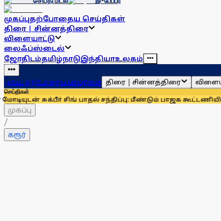
செய்தி மடல்
இ-பேப்பர்
முகப்பு
தற்போதைய செய்திகள்
திரை | சின்னத்திரை
விளையாட்டு
லைஃப்ஸ்டைல்
ஜோதிடம்
தமிழ்நாடு
இந்தியா
உலகம்
திரை | சின்னத்திரை
விளைய
முகப்பு
தற்போதைய செய்திகள்
செய்திகள்
ுக்பீா் சிங் பாதல் சந்திப்பு: மீண்டும் பாஜக கூட்டணியில் சிரோம
முகப்பு
/
கரூர்