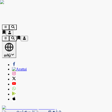
தமிழ்