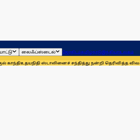
ாட்டு
லைஃப்ஸ்டைல்
ஜோதிடம்
தமிழ்நாடு
இந்தியா
உலகம்
நிதி ஸ்டாலினைச் சந்தித்து நன்றி தெரிவித்த விவசாயிகள்!
நாங