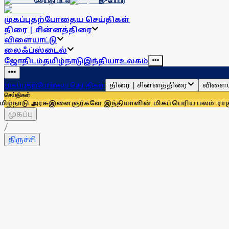
செய்தி மடல்
இ-பேப்பர்
முகப்பு
தற்போதைய செய்திகள்
திரை | சின்னத்திரை
விளையாட்டு
லைஃப்ஸ்டைல்
ஜோதிடம்
தமிழ்நாடு
இந்தியா
உலகம்
திரை | சின்னத்திரை
விளைய
முகப்பு
தற்போதைய செய்திகள்
செய்திகள்
ு
இளைஞர்களே இந்தியாவின் மிகப்பெரிய பலம்: ராகுல் காந்தி
உதய
முகப்பு
/
திருச்சி