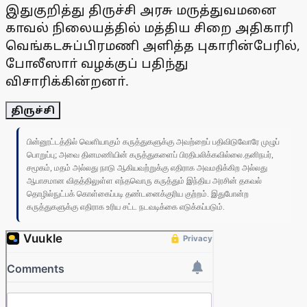
இதுகுறித்து திருச்சி அரசு மருத்துவமனை
காவல் நிலையத்தில் மத்திய சிறை அதிகாரி
வெங்கடசுப்பிரமணி அளித்த புகாரின்பேரில்,
போலீஸாா் வழக்குப் பதிந்து
விசாரிக்கின்றனா்.
திருச்சி
பின்னூட்டத்தில் வெளியாகும் கருத்துகளுக்கு அவற்றைப் பதிவிடுவோரே முழுப்
பொறுப்பு; அவை தினமணியின் கருத்துகளைப் பிரதிபலிக்கவில்லை.தனிநபர்,
சமூகம், மதம் அல்லது நாடு ஆகியவற்றுக்கு எதிராக அவமதிக்கிற அல்லது
ஆபாசமான விதத்திலுள்ள எந்தவொரு கருத்தும் இந்திய அரசின் தகவல்
தொழில்நுட்பக் கொள்கைப்படி தண்டனைக்குரிய குற்றம். இதுபோன்ற
கருத்துகளுக்கு எதிராக உரிய சட்ட நடவடிக்கை எடுக்கப்படும்.