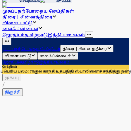
செய்தி மடல்
இ-பேப்பர்
முகப்பு
தற்போதைய செய்திகள்
திரை | சின்னத்திரை
விளையாட்டு
லைஃப்ஸ்டைல்
ஜோதிடம்
தமிழ்நாடு
இந்தியா
உலகம்
திரை | சின்னத்திரை
முகப்பு
தற்போதைய செய்திகள்
விளையாட்டு
லைஃப்ஸ்டைல்
ஜோதிடம்
தமிழ்நாடு
இந்தியா
உலகம்
செய்திகள்
 ராகுல் காந்தி
உதயநிதி ஸ்டாலினைச் சந்தித்து நன்றி தெரிவித
முகப்பு
/
திருச்சி