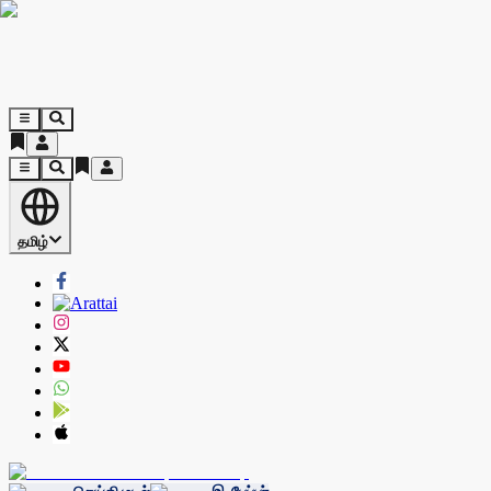
தமிழ்