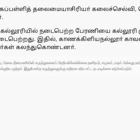
கப்பள்ளித் தலைமையாசிரியா் கலைச்செல்வி, த
.
ரசுக் கல்லூரியில் நடைபெற்ற பேரணியை கல்லூரி
ைபெற்றது. இதில், காணக்கிளியநல்லூா் காவலா்
ா்கள் கலந்துகொண்டனா்.
ுப்பு; அவை தினமணியின் கருத்துகளைப் பிரதிபலிக்கவில்லை.தனிநபர், சமூகம், மதம் அல்லது
ரிய குற்றம். இதுபோன்ற கருத்துகளுக்கு எதிராக உரிய சட்ட நடவடிக்கை எடுக்கப்படும்.