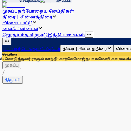
செய்தி மடல்
இ-பேப்பர்
முகப்பு
தற்போதைய செய்திகள்
திரை | சின்னத்திரை
விளையாட்டு
லைஃப்ஸ்டைல்
ஜோதிடம்
தமிழ்நாடு
இந்தியா
உலகம்
திரை | சின்னத்திரை
விளைய
முகப்பு
தற்போதைய செய்திகள்
செய்திகள்
ர் ராகுல் காந்தி: கார்கே
மோஜ்தபா கமேனி கவலைக்கிடமா? விட
முகப்பு
/
திருச்சி