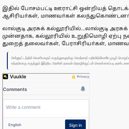
இதில் போசம்பட்டி ஊராட்சி ஒன்றியத் தொடக்
ஆசிரியா்கள், மாணவா்கள் கலந்துகொண்டனா்
லால்குடி அரசுக் கல்லூரியில்...லால்குடி அ
முன்னதாக, கல்லூரியில் உறுதிமொழி ஏற்பு நட
துறைத் தலைவா்கள், பேராசிரியா்கள், மாணவ
பின்னூட்டத்தில் வெளியாகும் கருத்துகளுக்கு அவற்றைப் பதிவிடுவோரே முழுப் பொற
எந்தவொரு கருத்தும் இந்திய அரசின் தகவல் தொழில்நுட்பக் கொள்கைப்படி தண்டனைக்கு