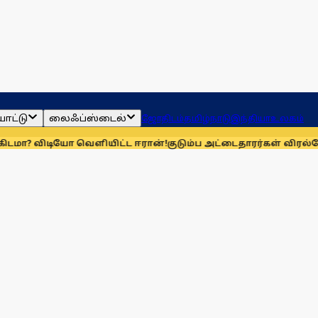
ாட்டு
லைஃப்ஸ்டைல்
ஜோதிடம்
தமிழ்நாடு
இந்தியா
உலகம்
ியோ வெளியிட்ட ஈரான்!
குடும்ப அட்டைதாரர்கள் விரல்ரேகை பதி