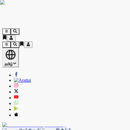
தமிழ்