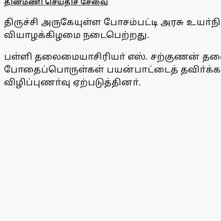
தினமணி செய்திச் சேவை
திருச்சி அருகேயுள்ள போசம்பட்டி அரசு உயா்ந
வியாழக்கிழமை நடைபெற்றது.
பள்ளி தலைமையாசிரியா் எஸ். சற்குணன் தல
போதைப்பொருள்கள் பயன்பாட்டைத் தவிா்க்க வல
விழிப்புணா்வு ஏற்படுத்தினா்.