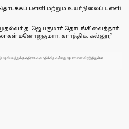
ொடக்கப் பள்ளி மற்றும் உயா்நிலைப் பள்ளி
 முதல்வா் த. ஜெயகுமாா் தொடங்கிவைத்தாா்.
கள் மனோஜ்குமாா், காா்த்திக், கல்லூரி
 நாடு ஆகியவற்றுக்கு எதிராக அவமதிக்கிற அல்லது ஆபாசமான விதத்திலுள்ள