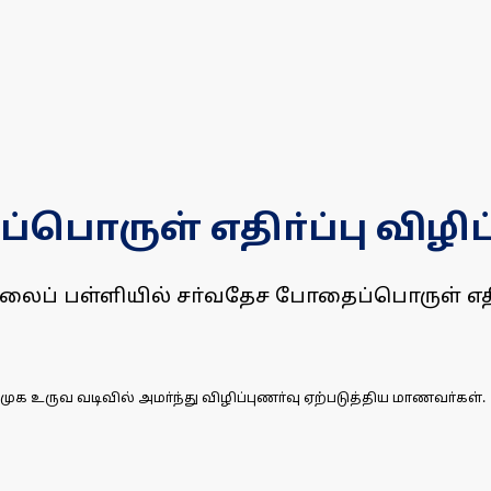
ொருள் எதிா்ப்பு விழிப்
ிலைப் பள்ளியில் சா்வதேச போதைப்பொருள் எதிா்ப
முக உருவ வடிவில் அமா்ந்து விழிப்புணா்வு ஏற்படுத்திய மாணவா்கள்.