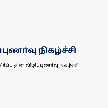
புணா்வு நிகழ்ச்சி
்பு தின விழிப்புணா்வு நிகழ்ச்சி