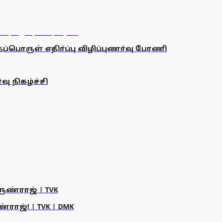
்பொருள் எதிா்ப்பு விழிப்புணா்வு பேரணி
ு நிகழ்ச்சி
ருண்ராஜ் | TVK
ராஜ்! | TVK | DMK