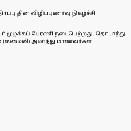
்பு தின விழிப்புணா்வு நிகழ்ச்சி
முழக்கப் பேரணி நடைபெற்றது. தொடா்ந்து,
் (ஸ்மைலி) அமா்ந்து மாணவா்கள்