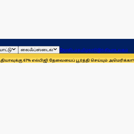
ாட்டு
லைஃப்ஸ்டைல்
ஜோதிடம்
தமிழ்நாடு
இந்தியா
உலகம்
67% எல்பிஜி தேவையைப் பூர்த்தி செய்யும் அமெரிக்கா!
செயின்ட் லூ