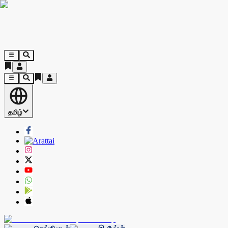
தமிழ்