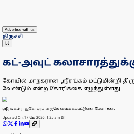
Advertise with us
திருச்சி
கட்-அவுட் கலாசாரத்துக
கோயில் மாநகரான ஸ்ரீரங்கம் மட்டுமின்றி திருச
வேண்டும் என்ற கோரிக்கை எழுந்துள்ளது.
ஸ்ரீரங்கம் ராஜகோபுரம் அருகே வைக்கப்பட்டுள்ள பேனா்கள்.
Updated On :
17 மே 2026, 1:25 am IST