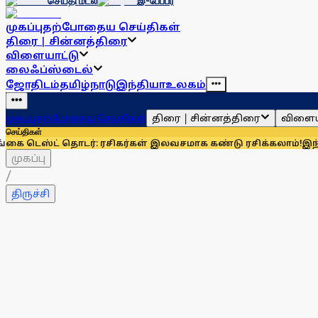
செய்தி மடல்
இ-பேப்பர்
முகப்பு
தற்போதைய செய்திகள்
திரை | சின்னத்திரை
விளையாட்டு
லைஃப்ஸ்டைல்
ஜோதிடம்
தமிழ்நாடு
இந்தியா
உலகம்
திரை | சின்னத்திரை
விளைய
முகப்பு
தற்போதைய செய்திகள்
செய்திகள்
 தொடர்: ரசிகர்கள் இலவசமாக கண்டு ரசிக்கலாம்!
இந்தியாவுக்கு 
முகப்பு
/
திருச்சி