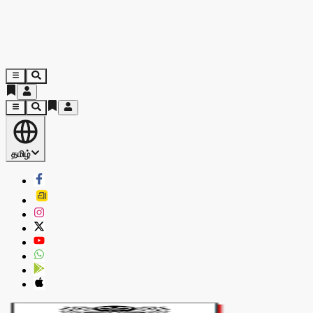
தமிழ்