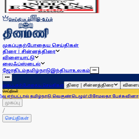
செய்தி மடல்
இ-பேப்பர்
முகப்பு
தற்போதைய செய்திகள்
திரை | சின்னத்திரை
விளையாட்டு
லைஃப்ஸ்டைல்
ஜோதிடம்
தமிழ்நாடு
இந்தியா
உலகம்
திரை | சின்னத்திரை
விளைய
முகப்பு
தற்போதைய செய்திகள்
செய்திகள்
டால் தமிழ்நாடு வெகுண்டெழும்! பிரேமலதா பேச்சு
வினாத்தாள் கசி
முகப்பு
/
செய்திகள்