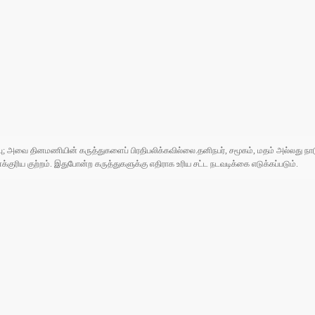
ுப்பு; அவை தினமணியின் கருத்துகளைப் பிரதிபலிக்கவில்லை.தனிநபர், சமூகம், மதம் அல்லது
ரிய குற்றம். இதுபோன்ற கருத்துகளுக்கு எதிராக உரிய சட்ட நடவடிக்கை எடுக்கப்படும்.