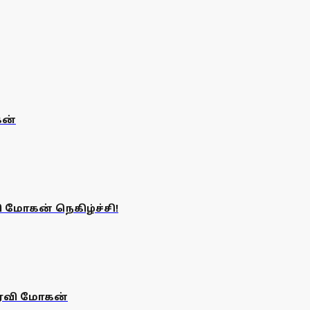
கன்
ி மோகன் நெகிழ்ச்சி!
 ரவி மோகன்