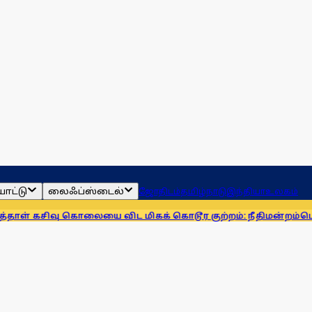
ாட்டு
லைஃப்ஸ்டைல்
ஜோதிடம்
தமிழ்நாடு
இந்தியா
உலகம்
வு கொலையை விட மிகக் கொடூர குற்றம்: நீதிமன்றம்
பொருளாதார 