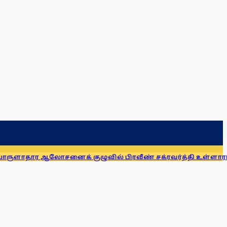
ஆலோசனைக் குழுவில் பிரவீண் சக்ரவர்த்தி உள்ளாரா? திமுக எம