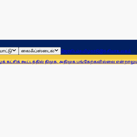
ாட்டு
லைஃப்ஸ்டைல்
ஜோதிடம்
தமிழ்நாடு
இந்தியா
உலகம்
்டத்தில் திமுக, அதிமுக பங்கேற்கவில்லை என்றாலும் இதே நிலைப்