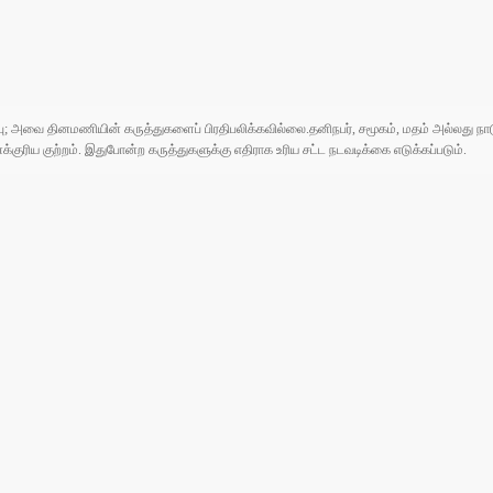
ுப்பு; அவை தினமணியின் கருத்துகளைப் பிரதிபலிக்கவில்லை.தனிநபர், சமூகம், மதம் அல்லது
ரிய குற்றம். இதுபோன்ற கருத்துகளுக்கு எதிராக உரிய சட்ட நடவடிக்கை எடுக்கப்படும்.