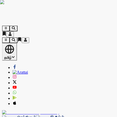
தமிழ்