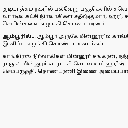
குடியாத்தம் நகரில் பல்வேறு பகுதிகளில் தவ
வாா்டில் கட்சி நிா்வாகிகள் சதீஷ்குமாா், ஹரி
செயின்களை வழங்கி கொண்டாடினா்.
ஆம்பூரில்...
ஆம்பூா் அருகே மின்னூரில் காங்க
இனிப்பு வழங்கி கொண்டாடினாா்கள்.
காங்கிரஸ் நிா்வாகிகள் மின்னூா் சங்கரன்,
ராகுல், மின்னூா் ஊராட்சி செயலாளா் ஹரி
செம்பருத்தி, தொண்டரணி இணை அமைப்பாளா்