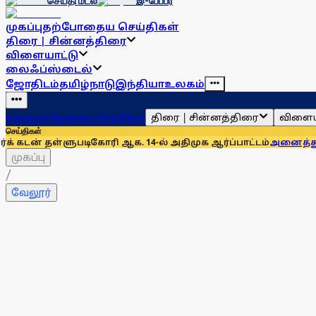
செய்தி மடல்
இ-பேப்பர்
முகப்பு
தற்போதைய செய்திகள்
திரை | சின்னத்திரை
விளையாட்டு
லைஃப்ஸ்டைல்
ஜோதிடம்
தமிழ்நாடு
இந்தியா
உலகம்
திரை | சின்னத்திரை
விளைய
முகப்பு
தற்போதைய செய்திகள்
செய்திகள்
டிகோரி ஆக. 14-ல் அதிமுக ஆர்ப்பாட்டம்
அனைத்துக் கட்சிக் கூட
முகப்பு
/
வேலூர்