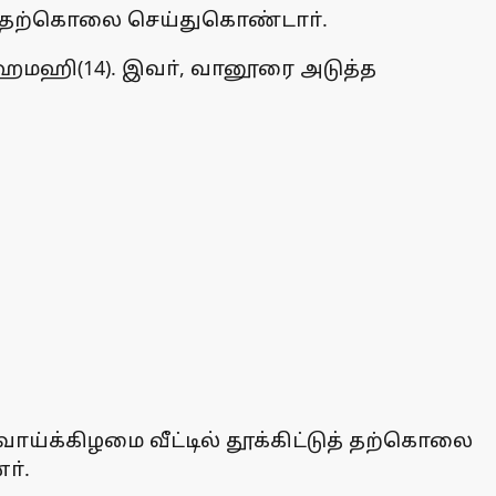
ுத் தற்கொலை செய்துகொண்டாா்.
 ஹேமஹி(14). இவா், வானூரை அடுத்த
ய்க்கிழமை வீட்டில் தூக்கிட்டுத் தற்கொலை
ா்.