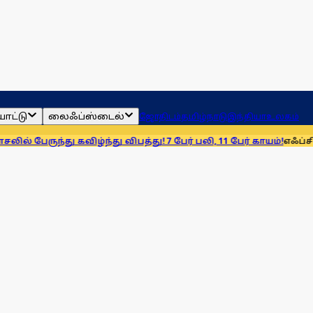
ாட்டு
லைஃப்ஸ்டைல்
ஜோதிடம்
தமிழ்நாடு
இந்தியா
உலகம்
ு கவிழ்ந்து விபத்து! 7 பேர் பலி, 11 பேர் காயம்!
எஃப்சிஆர்ஏ சட்டத்