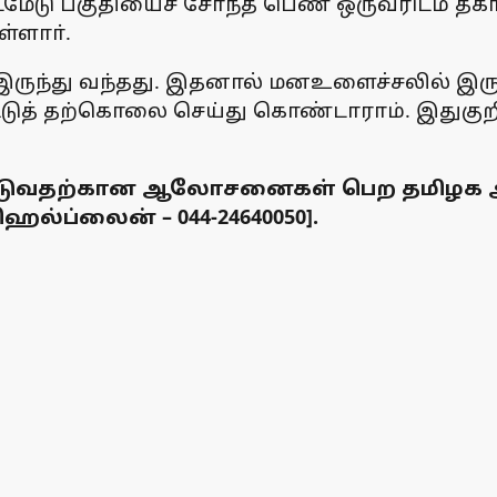
ைமேடு பகுதியைச் சோ்ந்த பெண் ஒருவரிடம் தக
்ளாா்.
இருந்து வந்தது. இதனால் மனஉளைச்சலில் இருந
ிட்டுத் தற்கொலை செய்து கொண்டாராம். இதுகுறி
டுவதற்கான ஆலோசனைகள் பெற தமிழக அரச
ெல்ப்லைன் – 044-24640050].