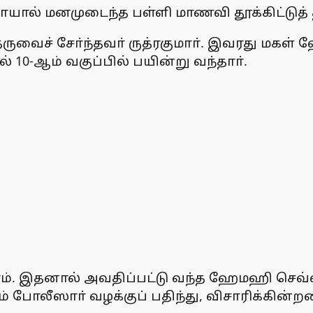
த நோயால் மனமுடைந்த பள்ளி மாணவி தூக்கிட்ட
ருவைச் சோ்ந்தவா் ருத்ரகுமாா். இவரது மகள்
 10-ஆம் வகுப்பில் பயின்று வந்தாா்.
ாம். இதனால் அவதிப்பட்டு வந்த ஹேமஹி செவ்வா
் போலீஸாா் வழக்குப் பதிந்து, விசாரிக்கின்றன