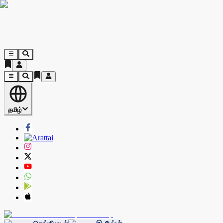
தமிழ்