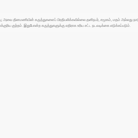
ுப்பு; அவை தினமணியின் கருத்துகளைப் பிரதிபலிக்கவில்லை.தனிநபர், சமூகம், மதம் அல்லது
ரிய குற்றம். இதுபோன்ற கருத்துகளுக்கு எதிராக உரிய சட்ட நடவடிக்கை எடுக்கப்படும்.