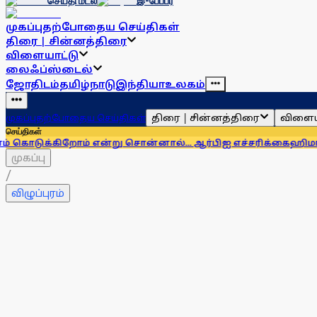
செய்தி மடல்
இ-பேப்பர்
முகப்பு
தற்போதைய செய்திகள்
திரை | சின்னத்திரை
விளையாட்டு
லைஃப்ஸ்டைல்
ஜோதிடம்
தமிழ்நாடு
இந்தியா
உலகம்
திரை | சின்னத்திரை
விளைய
முகப்பு
தற்போதைய செய்திகள்
செய்திகள்
ோம் என்று சொன்னால்... ஆர்பிஐ எச்சரிக்கை
ஹிமாசலில் பேருந்த
முகப்பு
/
விழுப்புரம்