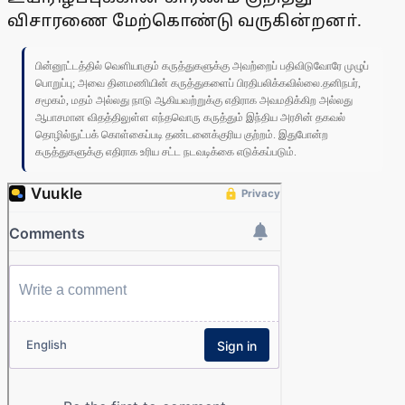
விசாரணை மேற்கொண்டு வருகின்றனா்.
பின்னூட்டத்தில் வெளியாகும் கருத்துகளுக்கு அவற்றைப் பதிவிடுவோரே முழுப்
பொறுப்பு; அவை தினமணியின் கருத்துகளைப் பிரதிபலிக்கவில்லை.தனிநபர்,
சமூகம், மதம் அல்லது நாடு ஆகியவற்றுக்கு எதிராக அவமதிக்கிற அல்லது
ஆபாசமான விதத்திலுள்ள எந்தவொரு கருத்தும் இந்திய அரசின் தகவல்
தொழில்நுட்பக் கொள்கைப்படி தண்டனைக்குரிய குற்றம். இதுபோன்ற
கருத்துகளுக்கு எதிராக உரிய சட்ட நடவடிக்கை எடுக்கப்படும்.