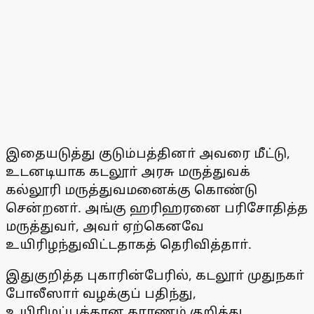
இதையடுத்து குடும்பத்தினா் அவரை மீட்டு,
உடனடியாக கடலூா் அரசு மருத்துவக்
கல்லூரி மருத்துவமனைக்கு கொண்டு
சென்றனா். அங்கு ஹரிஹரனை பரிசோதித்த
மருத்துவா், அவா் ஏற்கெனவே
உயிரிழந்துவிட்டதாகத் தெரிவித்தாா்.
இதுகுறித்த புகாரின்பேரில், கடலூா் முதுநகா்
போலீஸாா் வழக்குப் பதிந்து,
உயிரிழப்புக்கான காரணம் குறித்து