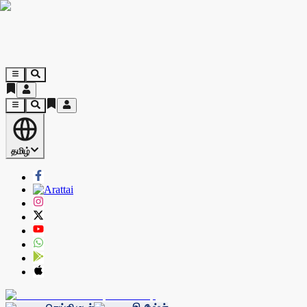
தமிழ்