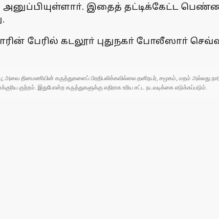
 அனுப்பியுள்ளாா். இதைத் தட்டிக்கேட்ட பெ
.
ாரின் பேரில் கடலூா் புதுநகா் போலீஸாா் செவ்
ுப்பு; அவை தினமணியின் கருத்துகளைப் பிரதிபலிக்கவில்லை.தனிநபர், சமூகம், மதம் அல்லது
ரிய குற்றம். இதுபோன்ற கருத்துகளுக்கு எதிராக உரிய சட்ட நடவடிக்கை எடுக்கப்படும்.