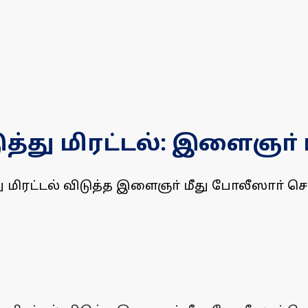
ு மிரட்டல்: இளைஞா் மீ
ிரட்டல் விடுத்த இளைஞா் மீது போலீஸாா் செவ்