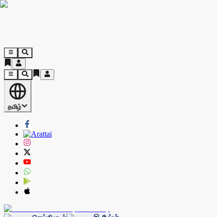
தமிழ்