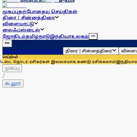
செய்தி மடல்
இ-பேப்பர்
முகப்பு
தற்போதைய செய்திகள்
திரை | சின்னத்திரை
விளையாட்டு
லைஃப்ஸ்டைல்
ஜோதிடம்
தமிழ்நாடு
இந்தியா
உலகம்
திரை | சின்னத்திரை
விளைய
முகப்பு
தற்போதைய செய்திகள்
செய்திகள்
ர்: ரசிகர்கள் இலவசமாக கண்டு ரசிக்கலாம்!
இந்தியாவுக்கு 67% எ
முகப்பு
/
கடலூர்