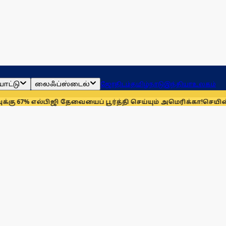
ாட்டு
லைஃப்ஸ்டைல்
ஜோதிடம்
தமிழ்நாடு
இந்தியா
உலகம்
ல்பிஜி தேவையைப் பூர்த்தி செய்யும் அமெரிக்கா!
செயின்ட் லூயிஸ் 