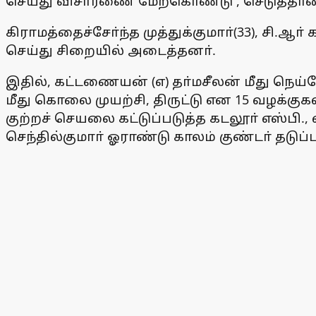
செய்து விசாரணை மேற்கொண்டு , செடுத்தான்
கிராமத்தைச்சோ்ந்த முத்துக்குமாா்(33), சி.ஆ
செய்து சிறையில் அடைத்தனா்.
இதில், கட்டணையன் (எ) தா்மசீலன் மீது நெய்வ
மீது கொலை முயற்சி, திருட்டு என 15 வழக்கு
குற்றச் செயலை கட்டுப்படுத்த கடலூா் எஸ்பி.,
செந்தில்குமாா் ஓராண்டு காலம் குண்டா் தடுப்