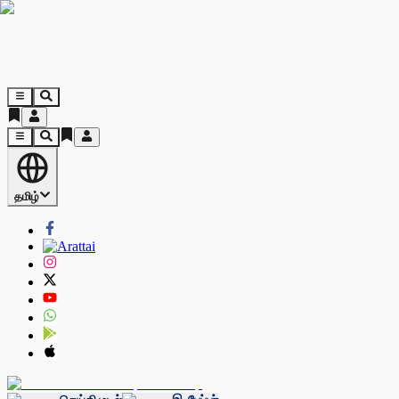
தமிழ்