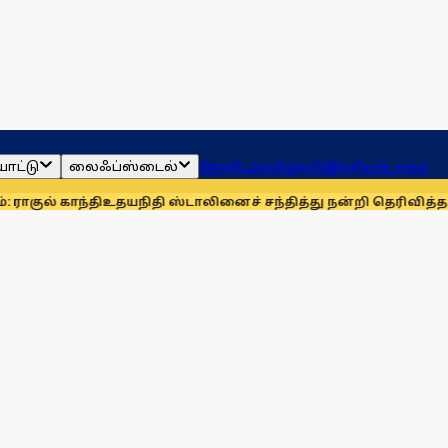
ாட்டு
லைஃப்ஸ்டைல்
ஜோதிடம்
தமிழ்நாடு
இந்தியா
உலகம்
்தி
உதயநிதி ஸ்டாலினைச் சந்தித்து நன்றி தெரிவித்த விவசாயிகள