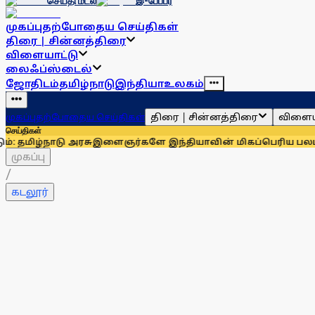
செய்தி மடல்
இ-பேப்பர்
முகப்பு
தற்போதைய செய்திகள்
திரை | சின்னத்திரை
விளையாட்டு
லைஃப்ஸ்டைல்
ஜோதிடம்
தமிழ்நாடு
இந்தியா
உலகம்
திரை | சின்னத்திரை
விளைய
முகப்பு
தற்போதைய செய்திகள்
செய்திகள்
ு அரசு
இளைஞர்களே இந்தியாவின் மிகப்பெரிய பலம்: ராகுல் காந
முகப்பு
/
கடலூர்