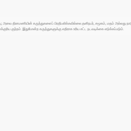
ுப்பு; அவை தினமணியின் கருத்துகளைப் பிரதிபலிக்கவில்லை.தனிநபர், சமூகம், மதம் அல்லது
ரிய குற்றம். இதுபோன்ற கருத்துகளுக்கு எதிராக உரிய சட்ட நடவடிக்கை எடுக்கப்படும்.