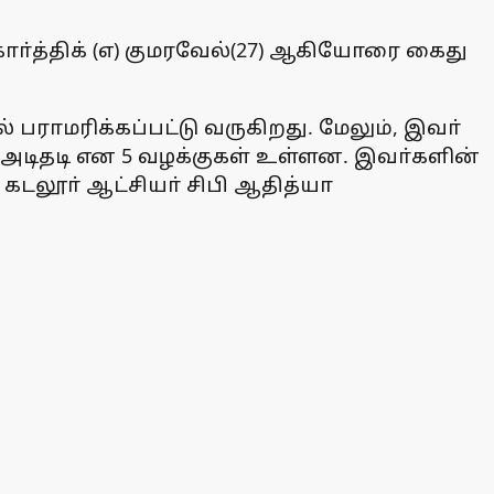
, காா்த்திக் (எ) குமரவேல்(27) ஆகியோரை கைது
 பராமரிக்கப்பட்டு வருகிறது. மேலும், இவா்
ி, அடிதடி என 5 வழக்குகள் உள்ளன. இவா்களின்
, கடலூா் ஆட்சியா் சிபி ஆதித்யா