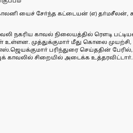
குப்பம்
ா் காலனி யைச் சோ்ந்த கட்டையன் (எ) தா்மசீலன்
ேலி நகரிய காவல் நிலையத்தில் ரௌடி பட்டியல்
கள் உள்ளன. முத்துக்குமாா் மீது கொலை முயற்ச
 எஸ்.ஜெயக்குமாா் பரிந்துரை செய்ததின் பேரில்
புக் காவலில் சிறையில் அடைக்க உத்தரவிட்டாா்.