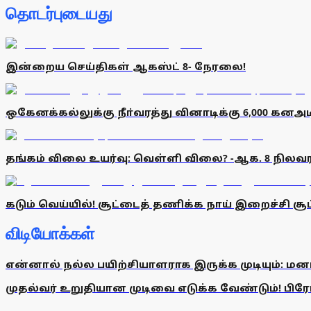
தொடர்புடையது
இன்றைய செய்திகள் ஆகஸ்ட் 8- நேரலை!
ஒகேனக்கல்லுக்கு நீா்வரத்து வினாடிக்கு 6,000 கனஅட
தங்கம் விலை உயர்வு: வெள்ளி விலை? -ஆக. 8 நிலவர
கடும் வெய்யில்! சூட்டைத் தணிக்க நாய் இறைச்சி சூப
விடியோக்கள்
என்னால் நல்ல பயிற்சியாளராக இருக்க முடியும்: மன
முதல்வர் உறுதியான முடிவை எடுக்க வேண்டும்! பிரேமல