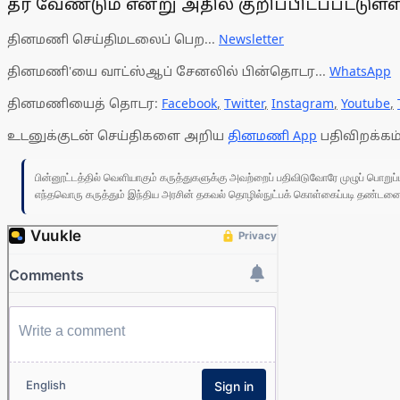
தர வேண்டும் என்று அதில் குறிப்பிடப்பட்டுள்ள
தினமணி செய்திமடலைப் பெற...
Newsletter
தினமணி'யை வாட்ஸ்ஆப் சேனலில் பின்தொடர...
WhatsApp
தினமணியைத் தொடர:
Facebook
,
Twitter
,
Instagram
,
Youtube
,
உடனுக்குடன் செய்திகளை அறிய
தினமணி App
பதிவிறக்கம்
பின்னூட்டத்தில் வெளியாகும் கருத்துகளுக்கு அவற்றைப் பதிவிடுவோரே முழுப் பொற
எந்தவொரு கருத்தும் இந்திய அரசின் தகவல் தொழில்நுட்பக் கொள்கைப்படி தண்டனைக்கு