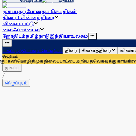
செய்தி மடல்
இ-பேப்பர்
முகப்பு
தற்போதைய செய்திகள்
திரை | சின்னத்திரை
விளையாட்டு
லைஃப்ஸ்டைல்
ஜோதிடம்
தமிழ்நாடு
இந்தியா
உலகம்
திரை | சின்னத்திரை
விளைய
முகப்பு
தற்போதைய செய்திகள்
செய்திகள்
மொழி
திமுக நிலைப்பாட்டை அறிய தவெகவுக்கு காங்கிரஸ் அழுத்த
முகப்பு
/
விழுப்புரம்