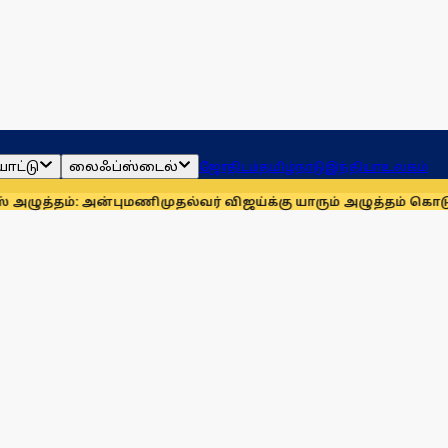
ாட்டு
லைஃப்ஸ்டைல்
ஜோதிடம்
தமிழ்நாடு
இந்தியா
உலகம்
ம்: அன்புமணி
முதல்வர் விஜய்க்கு யாரும் அழுத்தம் கொடுக்க முடிய