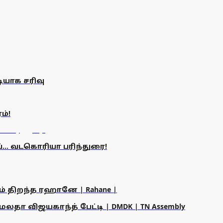
ியாக சரிவு
ம்!
்... வடகொரியா பரிந்துரை!
ம் திறந்த ரஹானே | Rahane |
தா விஜயகாந்த் பேட்டி | DMDK | TN Assembly