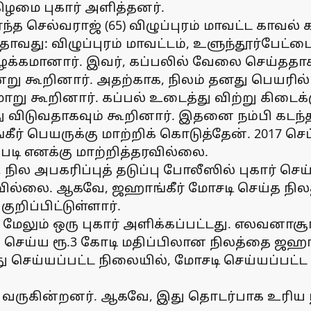
கிழமை புகார் அளித்தனர்.
ேர்ந்த செல்வராஜ் (65) விழுப்புரம் மாவட்ட கா
ாவது: விழுப்புரம் மாவட்டம், உளுந்தூர்பேட்டை
் பழக்கமானார். இவர், கப்பலில் வேலை செய்தத
ன்று கூறினார். அதற்காக, நிலம் தனது பெயரில
று கூறினார். கப்பல் உடைத்து விற்று கிடைக
 விடுவதாகவும் கூறினார். இதனை நம்பி கடந்த 23
ீர் பெயருக்கு மாற்றிக் கொடுத்தேன். 2017 செப
படி எனக்கு மாற்றித்தரவில்லை.
ல அபகரிப்புத் தடுப்பு போலீஸில் புகார் ச
ல்லை. ஆகவே, ஜஹாங்கீர் மோசடி செய்த நிலத
ுறிப்பிட்டுள்ளார்.
 மேலும் ஒரு புகார் அளிக்கப்பட்டது. எலவனாசூ
 செய்ய ரூ.3 கோடி மதிப்பிலான நிலத்தை ஜஹாங்
 செய்யப்பட்ட நிலையில், மோசடி செய்யப்பட்ட
,
வருகின்றனர். ஆகவே, இது தொடர்பாக உரிய நடவ