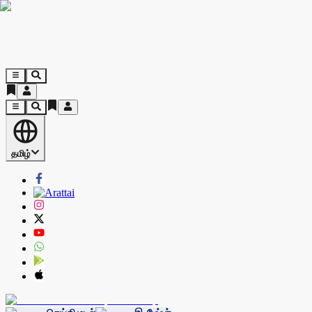
தமிழ்