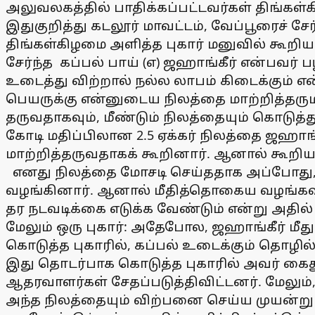
அலுவலகத்தில் பாதிக்கப்பட்டவர்கள் திங்கள்
இதுகுறித்து கடலூர் மாவட்டம், வேப்பூரைச் ச
திங்கள்கிழமை அளித்த புகார் மனுவில் கூறியத
சேர்ந்த கப்பல் பாய் (எ) ஜஹாங்கீர் என்பவர
உடைத்து விற்றால் நல்ல லாபம் கிடைக்கும் எ
பெயருக்கு என்னுடைய நிலத்தை மாற்றித்தருமா
தருவதாகவும், மீண்டும் நிலத்தையும் கொடுத்து
கோடி மதிப்பிலான 2.5 ஏக்கர் நிலத்தை ஜஹாங்க
மாற்றித்தருவதாகக் கூறினார். ஆனால் கூறிய
எனது நிலத்தை மோசடி செய்ததாக அப்போது, நி
வழங்கினார். ஆனால் மீதித்தொகைய வழங்கவி
தர நடவடிக்கை எடுக்க வேண்டும் என்று அதில் க
மேலும் ஒரு புகார்: அதேபோல, ஜஹாங்கீர் மீது
கொடுத்த புகாரில், கப்பல் உடைக்கும் தொழில்
இது தொடர்பாக கொடுத்த புகாரில் அவர் கைது
ஆதரவாளர்கள் சேதப்படுத்திவிட்டனர். மேலும்
அந்த நிலத்தையும் விற்பனை செய்ய முயன்று 