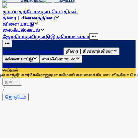
செய்தி மடல்
இ-பேப்பர்
முகப்பு
தற்போதைய செய்திகள்
திரை | சின்னத்திரை
விளையாட்டு
லைஃப்ஸ்டைல்
ஜோதிடம்
தமிழ்நாடு
இந்தியா
உலகம்
திரை | சின்னத்திரை
முகப்பு
தற்போதைய செய்திகள்
விளையாட்டு
லைஃப்ஸ்டைல்
ஜோதிடம்
தமிழ்நாடு
இந்தியா
உலகம்
செய்திகள்
ர்கே
மோஜ்தபா கமேனி கவலைக்கிடமா? விடியோ வெளியிட்ட ஈரான
முகப்பு
/
ஜோதிடம்