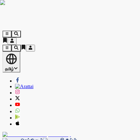
தமிழ்