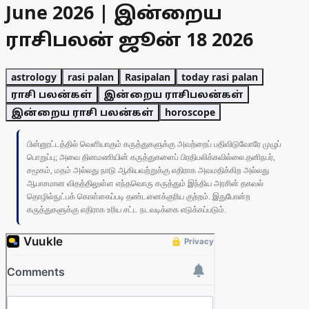
June 2026 | இன்றைய
ராசிபலன் ஜூன் 18 2026
astrology
rasi palan
Rasipalan
today rasi palan
ராசி பலன்கள்
இன்றைய ராசிபலன்கள்
இன்றைய ராசி பலன்கள்
horoscope
பின்னூட்டத்தில் வெளியாகும் கருத்துகளுக்கு அவற்றைப் பதிவிடுவோரே முழுப்
பொறுப்பு; அவை தினமணியின் கருத்துகளைப் பிரதிபலிக்கவில்லை.தனிநபர்,
சமூகம், மதம் அல்லது நாடு ஆகியவற்றுக்கு எதிராக அவமதிக்கிற அல்லது
ஆபாசமான விதத்திலுள்ள எந்தவொரு கருத்தும் இந்திய அரசின் தகவல்
தொழில்நுட்பக் கொள்கைப்படி தண்டனைக்குரிய குற்றம். இதுபோன்ற
கருத்துகளுக்கு எதிராக உரிய சட்ட நடவடிக்கை எடுக்கப்படும்.