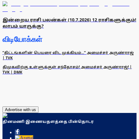
இன்றைய ராசி பலன்கள் (10.7.2026) 12 ராசிகளுக்கும்!
லாபம் யாருக்கு?
விடியோக்கள்
”திட்டங்களின் பெயரை விட முக்கியம்...” அமைச்சர் அருண்ராஜ்
| TVK
திமுகவிற்கு உள்ளுக்குள் சந்தோசம்! அமைச்சர் அருண்ராஜ்! |
TVK | DMK
Advertise with us
தினமணி இணையதளத்தை பின்தொடர