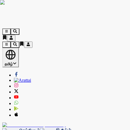
தமிழ்