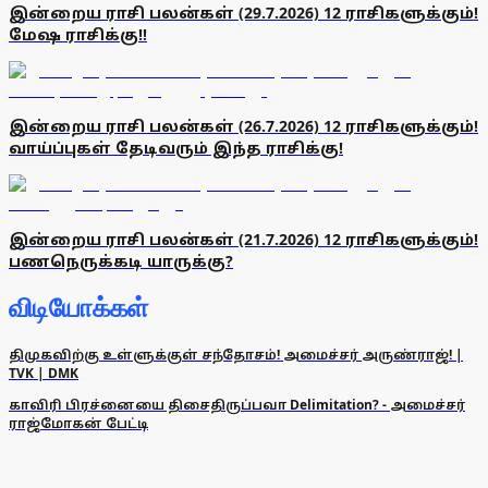
இன்றைய ராசி பலன்கள் (29.7.2026) 12 ராசிகளுக்கும்!
மேஷ ராசிக்கு!!
இன்றைய ராசி பலன்கள் (26.7.2026) 12 ராசிகளுக்கும்!
வாய்ப்புகள் தேடிவரும் இந்த ராசிக்கு!
இன்றைய ராசி பலன்கள் (21.7.2026) 12 ராசிகளுக்கும்!
பணநெருக்கடி யாருக்கு?
விடியோக்கள்
திமுகவிற்கு உள்ளுக்குள் சந்தோசம்! அமைச்சர் அருண்ராஜ்! |
TVK | DMK
காவிரி பிரச்னையை திசைதிருப்பவா Delimitation? - அமைச்சர்
ராஜ்மோகன் பேட்டி