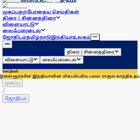
செய்தி மடல்
இ-பேப்பர்
முகப்பு
தற்போதைய செய்திகள்
திரை | சின்னத்திரை
விளையாட்டு
லைஃப்ஸ்டைல்
ஜோதிடம்
தமிழ்நாடு
இந்தியா
உலகம்
திரை | சின்னத்திரை
முகப்பு
தற்போதைய செய்திகள்
விளையாட்டு
லைஃப்ஸ்டைல்
ஜோதிடம்
தமிழ்நாடு
இந்தியா
உலகம்
செய்திகள்
ிகப்பெரிய பலம்: ராகுல் காந்தி
உதயநிதி ஸ்டாலினைச் சந்தித்த
முகப்பு
/
ஜோதிடம்