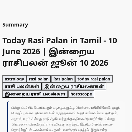
Summary
Today Rasi Palan in Tamil - 10
June 2026 | இன்றைய
ராசிபலன் ஜூன் 10 2026
astrology
rasi palan
Rasipalan
today rasi palan
ராசி பலன்கள்
இன்றைய ராசிபலன்கள்
இன்றைய ராசி பலன்கள்
horoscope
பின்னூட்டத்தில் வெளியாகும் கருத்துகளுக்கு அவற்றைப் பதிவிடுவோரே முழுப்
பொறுப்பு; அவை தினமணியின் கருத்துகளைப் பிரதிபலிக்கவில்லை.தனிநபர்,
சமூகம், மதம் அல்லது நாடு ஆகியவற்றுக்கு எதிராக அவமதிக்கிற அல்லது
ஆபாசமான விதத்திலுள்ள எந்தவொரு கருத்தும் இந்திய அரசின் தகவல்
தொழில்நுட்பக் கொள்கைப்படி தண்டனைக்குரிய குற்றம். இதுபோன்ற