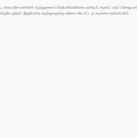
ுப்பு; அவை தினமணியின் கருத்துகளைப் பிரதிபலிக்கவில்லை.தனிநபர், சமூகம், மதம் அல்லது
ரிய குற்றம். இதுபோன்ற கருத்துகளுக்கு எதிராக உரிய சட்ட நடவடிக்கை எடுக்கப்படும்.