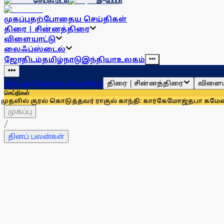
செய்தி மடல்
இ-பேப்பர்
முகப்பு
தற்போதைய செய்திகள்
திரை | சின்னத்திரை
விளையாட்டு
லைஃப்ஸ்டைல்
ஜோதிடம்
தமிழ்நாடு
இந்தியா
உலகம்
திரை | சின்னத்திரை
விளைய
முகப்பு
தற்போதைய செய்திகள்
செய்திகள்
ல் கொடுத்தவர் ராகுல் காந்தி: கார்கே
மோஜ்தபா கமேனி கவலைக்
முகப்பு
/
தினப் பலன்கள்