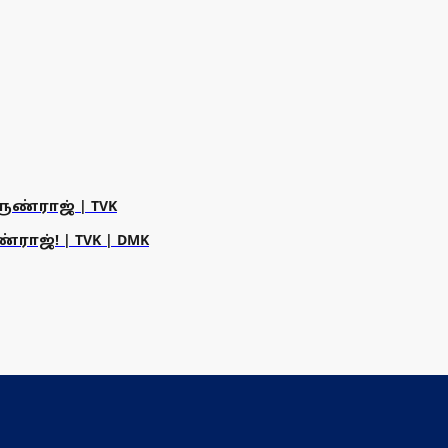
ருண்ராஜ் | TVK
ராஜ்! | TVK | DMK