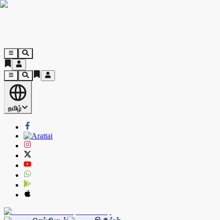
தமிழ்