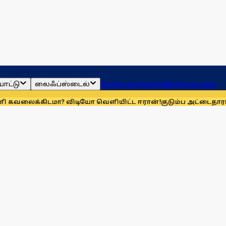
ாட்டு
லைஃப்ஸ்டைல்
ஜோதிடம்
தமிழ்நாடு
இந்தியா
உலகம்
கிடமா? விடியோ வெளியிட்ட ஈரான்!
குடும்ப அட்டைதாரர்கள் வி