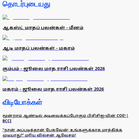
தொடர்புடையது
ஆகஸ்ட் மாதப் பலன்கள் - மீனம்
ஆடி மாதப் பலன்கள் - மகரம்
கும்பம் - ஜூலை மாத ராசி பலன்கள் 2026
மகரம் - ஜூலை மாத ராசி பலன்கள் 2026
விடியோக்கள்
மூன்றாம் ஆண்டில் அடிவைக்கப்போகும் பிசிசிஐ-யின் COE! |
BCCI
"நான் அப்படித்தான் பேசுவேன்; உங்களுக்காக மாத்திக்க
முடியாது!" மரிய வில்சன் ஆவேசம்!