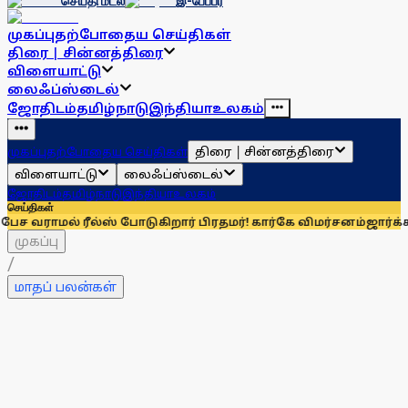
செய்தி மடல்
இ-பேப்பர்
முகப்பு
தற்போதைய செய்திகள்
திரை | சின்னத்திரை
விளையாட்டு
லைஃப்ஸ்டைல்
ஜோதிடம்
தமிழ்நாடு
இந்தியா
உலகம்
திரை | சின்னத்திரை
முகப்பு
தற்போதைய செய்திகள்
விளையாட்டு
லைஃப்ஸ்டைல்
ஜோதிடம்
தமிழ்நாடு
இந்தியா
உலகம்
செய்திகள்
ீல்ஸ் போடுகிறார் பிரதமர்! கார்கே விமர்சனம்
ஜார்க்கண்ட்டில் ம
முகப்பு
/
மாதப் பலன்கள்