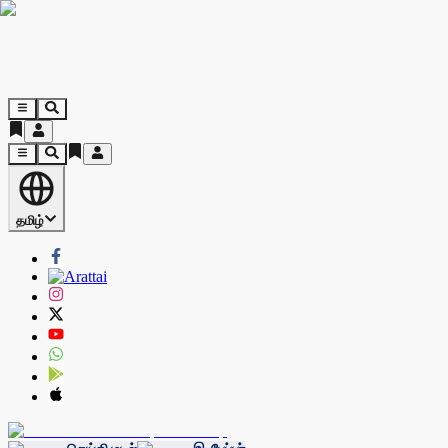
தமிழ்