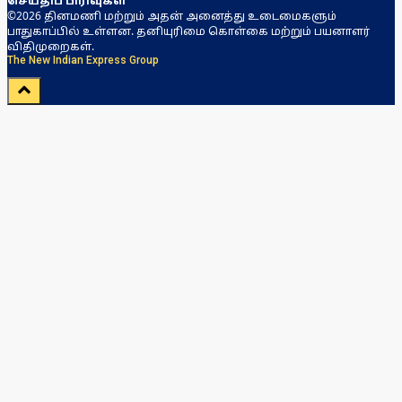
செய்திப் பிரிவுகள்
©2026 தினமணி மற்றும் அதன் அனைத்து உடைமைகளும்
பாதுகாப்பில் உள்ளன. தனியுரிமை கொள்கை மற்றும் பயனாளர்
விதிமுறைகள்.
The New Indian Express Group