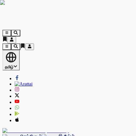
தமிழ்