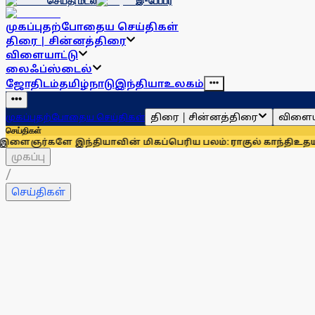
செய்தி மடல்
இ-பேப்பர்
முகப்பு
தற்போதைய செய்திகள்
திரை | சின்னத்திரை
விளையாட்டு
லைஃப்ஸ்டைல்
ஜோதிடம்
தமிழ்நாடு
இந்தியா
உலகம்
திரை | சின்னத்திரை
விளைய
முகப்பு
தற்போதைய செய்திகள்
செய்திகள்
ந்தியாவின் மிகப்பெரிய பலம்: ராகுல் காந்தி
உதயநிதி ஸ்டாலின
முகப்பு
/
செய்திகள்