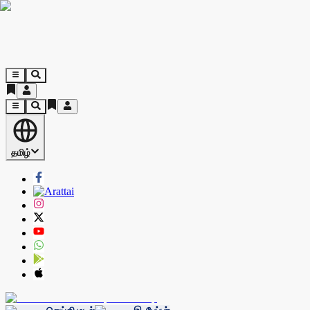
தமிழ்