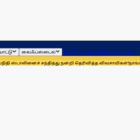
ாட்டு
லைஃப்ஸ்டைல்
ஜோதிடம்
தமிழ்நாடு
இந்தியா
உலகம்
ைச் சந்தித்து நன்றி தெரிவித்த விவசாயிகள்!
நாங்கள் தொகுதி ம