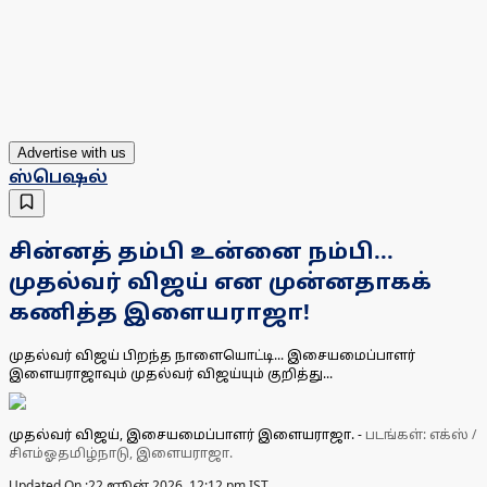
Advertise with us
ஸ்பெஷல்
சின்னத் தம்பி உன்னை நம்பி...
முதல்வர் விஜய் என முன்னதாகக்
கணித்த இளையராஜா!
முதல்வர் விஜய் பிறந்த நாளையொட்டி... இசையமைப்பாளர்
இளையராஜாவும் முதல்வர் விஜய்யும் குறித்து...
முதல்வர் விஜய், இசையமைப்பாளர் இளையராஜா.
-
படங்கள்: எக்ஸ் /
சிஎம்ஓதமிழ்நாடு, இளையராஜா.
Updated On :
22 ஜூன் 2026, 12:12 pm IST