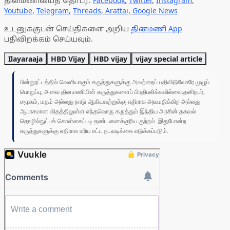
தினமணியைத் தொடர:
Facebook
,
Twitter
,
Instagram
,
Youtube
,
Telegram
,
Threads
,
Arattai
,
Google News
உடனுக்குடன் செய்திகளை அறிய
தினமணி App
பதிவிறக்கம் செய்யவும்.
Ilayaraaja
HBD Vijay
HBD vijay
vijay special article
பின்னூட்டத்தில் வெளியாகும் கருத்துகளுக்கு அவற்றைப் பதிவிடுவோரே முழுப்
பொறுப்பு; அவை தினமணியின் கருத்துகளைப் பிரதிபலிக்கவில்லை.தனிநபர்,
சமூகம், மதம் அல்லது நாடு ஆகியவற்றுக்கு எதிராக அவமதிக்கிற அல்லது
ஆபாசமான விதத்திலுள்ள எந்தவொரு கருத்தும் இந்திய அரசின் தகவல்
தொழில்நுட்பக் கொள்கைப்படி தண்டனைக்குரிய குற்றம். இதுபோன்ற
கருத்துகளுக்கு எதிராக உரிய சட்ட நடவடிக்கை எடுக்கப்படும்.