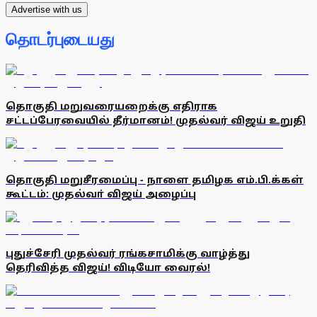
Advertise with us
தொடர்புடையது
தொகுதி மறுவரையறைக்கு எதிராக
சட்டப்பேரவையில் தீர்மானம்! முதல்வர் விஜய் உறுதி
தொகுதி மறுசீரமைப்பு - நாளை தமிழக எம்.பி.க்கள்
கூட்டம்: முதல்வா் விஜய் அழைப்பு
புதுச்சேரி முதல்வர் ரங்கசாமிக்கு வாழ்த்து
தெரிவித்த விஜய்! விடியோ வைரல்!