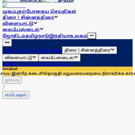
செய்தி மடல்
இ-பேப்பர்
முகப்பு
தற்போதைய செய்திகள்
திரை | சின்னத்திரை
விளையாட்டு
லைஃப்ஸ்டைல்
ஜோதிடம்
தமிழ்நாடு
இந்தியா
உலகம்
திரை | சின்னத்திரை
முகப்பு
தற்போதைய செய்திகள்
விளையாட்டு
லைஃப்ஸ்டைல்
ஜோதிடம்
தமிழ்நாடு
இந்தியா
உலகம்
செய்திகள்
 கடைசி!
தொகுதி மறுவரையறையை நிராகரிக்க காரணம் என்ன? மாண
முகப்பு
/
ஸ்பெஷல்