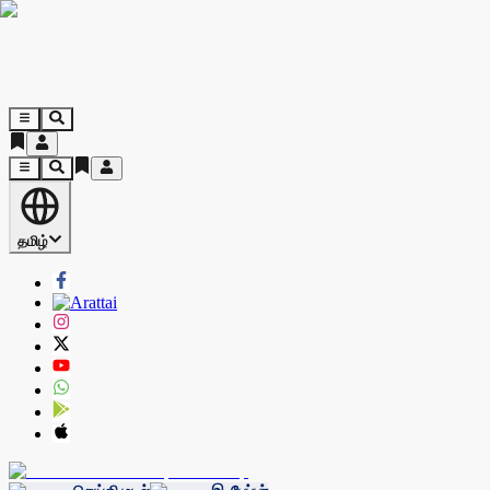
தமிழ்