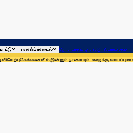
ாட்டு
லைஃப்ஸ்டைல்
ஜோதிடம்
தமிழ்நாடு
இந்தியா
உலகம்
ன்னையில் இன்றும் நாளையும் மழைக்கு வாய்ப்பு
மாணவர்களுக்கா