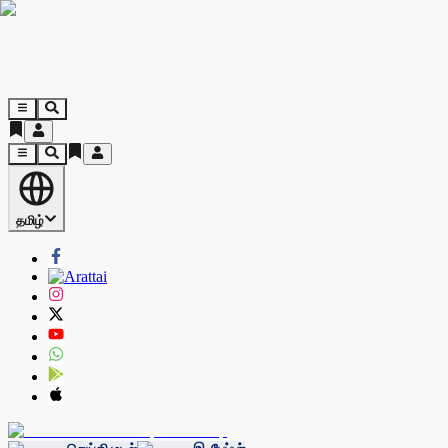
தமிழ்