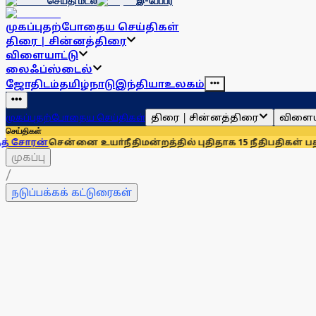
செய்தி மடல்
இ-பேப்பர்
முகப்பு
தற்போதைய செய்திகள்
திரை | சின்னத்திரை
விளையாட்டு
லைஃப்ஸ்டைல்
ஜோதிடம்
தமிழ்நாடு
இந்தியா
உலகம்
திரை | சின்னத்திரை
விளைய
முகப்பு
தற்போதைய செய்திகள்
செய்திகள்
ென்னை உயா்நீதிமன்றத்தில் புதிதாக 15 நீதிபதிகள் பதவியேற்பு
செ
முகப்பு
/
நடுப்பக்கக் கட்டுரைகள்