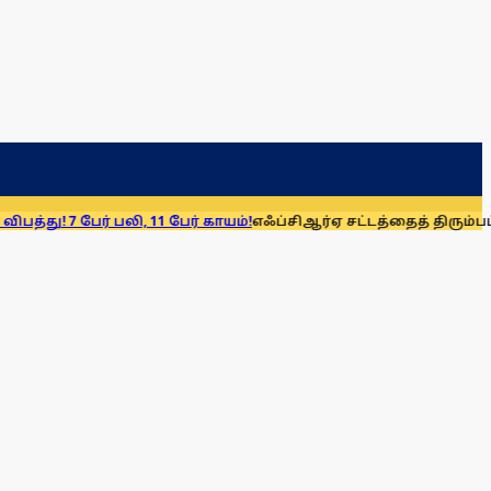
 பலி, 11 பேர் காயம்!
எஃப்சிஆர்ஏ சட்டத்தைத் திரும்பப் பெறுக: மு.