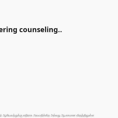
ering counseling..
 நாடு ஆகியவற்றுக்கு எதிராக அவமதிக்கிற அல்லது ஆபாசமான விதத்திலுள்ள