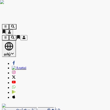
தமிழ்