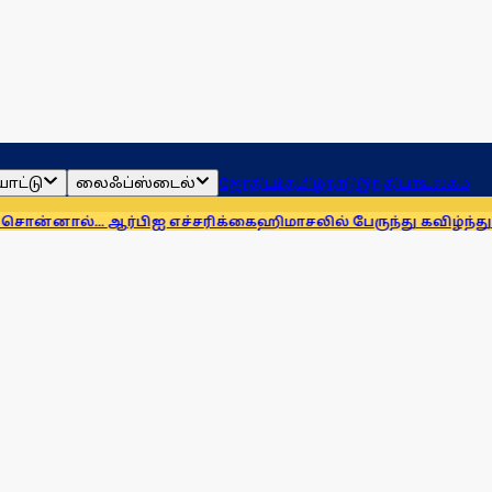
ாட்டு
லைஃப்ஸ்டைல்
ஜோதிடம்
தமிழ்நாடு
இந்தியா
உலகம்
ஆர்பிஐ எச்சரிக்கை
ஹிமாசலில் பேருந்து கவிழ்ந்து விபத்து! 7 பேர்