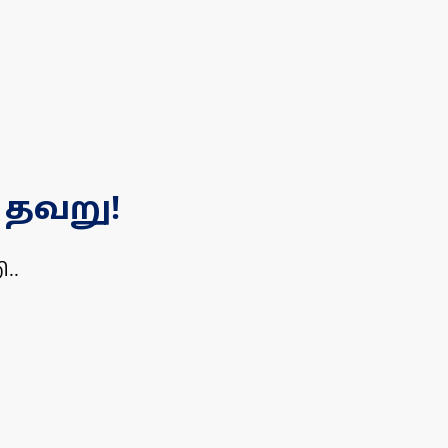
 தவறு!
..