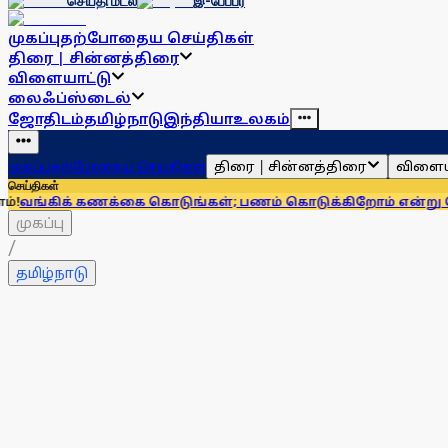
செய்தி மடல்
இ-பேப்பர்
முகப்பு
தற்போதைய செய்திகள்
திரை | சின்னத்திரை
விளையாட்டு
லைஃப்ஸ்டைல்
ஜோதிடம்
தமிழ்நாடு
இந்தியா
உலகம்
திரை | சின்னத்திரை
விளைய
முகப்பு
தற்போதைய செய்திகள்
செய்திகள்
ணக்கை கொடுங்கள்; பணம் கொடுக்கிறோம் என்று சொன்னால்... ஆ
முகப்பு
/
தமிழ்நாடு