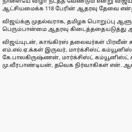
நாளையே விழா நடத்த வேண்டும் என்று விஜய் த
ஆட்சியமைக்க 118 பேரின் ஆதரவு தேவை என்ற 
விஜய்க்கு முதல்வராக, தமிழக பொறுப்பு ஆள
பெரும்பான்மை ஆதரவு கிடைத்ததையடுத்து ஆ
விஜய்யுடன், காங்கிரஸ் தலைவர்கள் பிரவீன் சக
எம்.எல்.ஏ.க்கள் இருவர், மார்க்சிஸ்ட் கம்யூ
கே.பாலகிருஷ்ணன், மார்க்சிஸ்ட் கம்யூனிஸ்ட் 
மு.வீரபாண்டியன், தவெக நிர்வாகிகள் என். ஆன