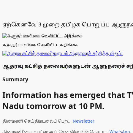
ஏற்கெனவே 3 முறை தமிழக பொறுப்பு ஆளுநரைச் 
ஆளுநர் மாளிகை வெளியிட்ட அறிக்கை
ஆதரவு கட்சித் தலைவர்களுடன் ஆளுநரைச் சந்
Summary
Information has emerged that TVK 
Nadu tomorrow at 10 PM.
தினமணி செய்திமடலைப் பெற...
Newsletter
தினமணி'யை வாட்ஸ்ஆப் சேனலில் பின்தொடர...
WhatsApp