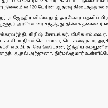
ரப்பில் கோரிக்கை விடுக்கப்பட்ட நிலையில் ப
நிலையில் 120 பேரின் ஆதரவு கிடைத்ததால் விஜ
ுநர் ராஜேந்திர விஸ்வநாத் அர்லேகர் பதவிப்
ளுநர் அர்லேகரை சந்தித்து தவெக தலைவர் வ
்கரவர்த்தி, கிரிஷ் சோடங்கர், விசிக எம்.எல்.ஏ
னிஸ்ட் கட்சி மாநிலச் செயலாளர் பெ. சண்முகம், 
கட்சி எம்.பி. சு. வெங்கடேசன், இந்திய கம்யூனி
ந்த், ஆதவ் அர்ஜுனா, நிர்மல்குமார் உள்ளிட்ட