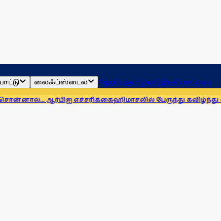
ாட்டு
லைஃப்ஸ்டைல்
ஜோதிடம்
தமிழ்நாடு
இந்தியா
உலகம்
ர்பிஐ எச்சரிக்கை
ஹிமாசலில் பேருந்து கவிழ்ந்து விபத்து! 7 பேர் 