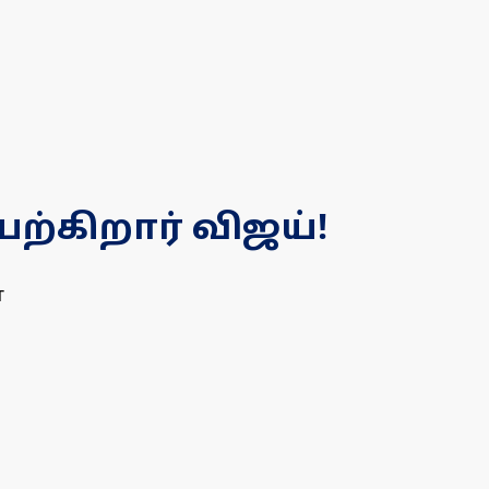
்கிறார் விஜய்!
ா