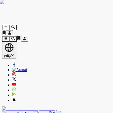
தமிழ்