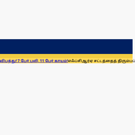
பலி, 11 பேர் காயம்!
எஃப்சிஆர்ஏ சட்டத்தைத் திரும்பப் பெறுக: மு.க