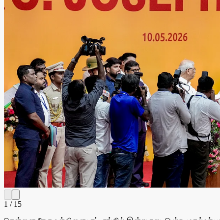
1
/
15