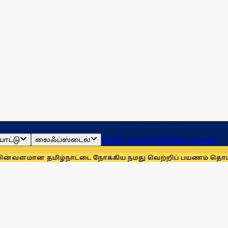
ாட்டு
லைஃப்ஸ்டைல்
ஜோதிடம்
தமிழ்நாடு
இந்தியா
உலகம்
ை நோக்கிய நமது வெற்றிப் பயணம் தொடரட்டும்: முதல்வர் விஜய