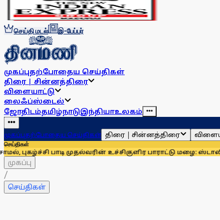
செய்தி மடல்
இ-பேப்பர்
முகப்பு
தற்போதைய செய்திகள்
திரை | சின்னத்திரை
விளையாட்டு
லைஃப்ஸ்டைல்
ஜோதிடம்
தமிழ்நாடு
இந்தியா
உலகம்
திரை | சின்னத்திரை
விளைய
முகப்பு
தற்போதைய செய்திகள்
செய்திகள்
முதல்வரின் உச்சிகுளிர பாராட்டு மழை: ஸ்டாலின்
வளமான தமிழ்நாட்ட
முகப்பு
/
செய்திகள்