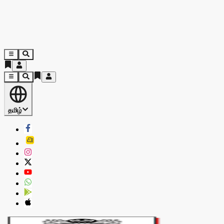
தமிழ்