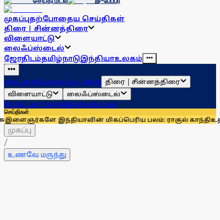
செய்தி மடல்
இ-பேப்பர்
முகப்பு
தற்போதைய செய்திகள்
திரை | சின்னத்திரை
விளையாட்டு
லைஃப்ஸ்டைல்
ஜோதிடம்
தமிழ்நாடு
இந்தியா
உலகம்
திரை | சின்னத்திரை
முகப்பு
தற்போதைய செய்திகள்
விளையாட்டு
லைஃப்ஸ்டைல்
ஜோதிடம்
தமிழ்நாடு
இந்தியா
உலகம்
செய்திகள்
ே இந்தியாவின் மிகப்பெரிய பலம்: ராகுல் காந்தி
உதயநிதி ஸ்டா
முகப்பு
/
உணவே மருந்து