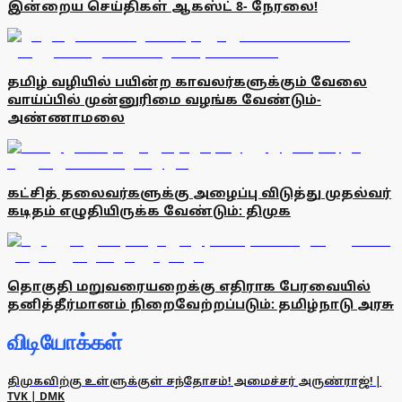
இன்றைய செய்திகள் ஆகஸ்ட் 8- நேரலை!
தமிழ் வழியில் பயின்ற காவலர்களுக்கும் வேலை
வாய்ப்பில் முன்னுரிமை வழங்க வேண்டும்-
அண்ணாமலை
கட்சித் தலைவர்களுக்கு அழைப்பு விடுத்து முதல்வர்
கடிதம் எழுதியிருக்க வேண்டும்: திமுக
தொகுதி மறுவரையறைக்கு எதிராக பேரவையில்
தனித்தீர்மானம் நிறைவேற்றப்படும்: தமிழ்நாடு அரசு
விடியோக்கள்
திமுகவிற்கு உள்ளுக்குள் சந்தோசம்! அமைச்சர் அருண்ராஜ்! |
TVK | DMK