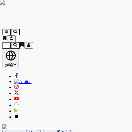
தமிழ்