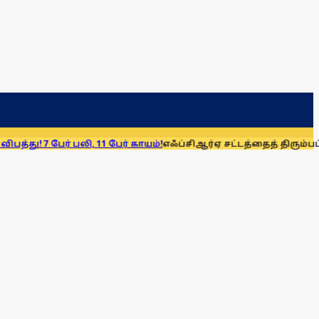
் பலி, 11 பேர் காயம்!
எஃப்சிஆர்ஏ சட்டத்தைத் திரும்பப் பெறுக: மு.