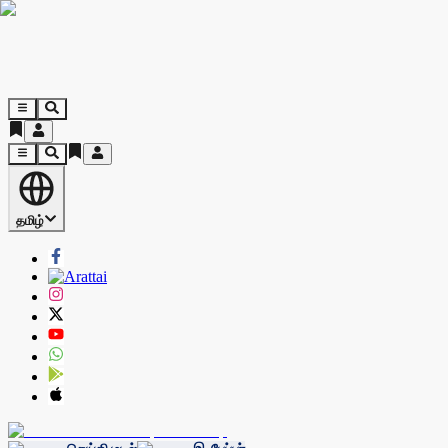
தமிழ்