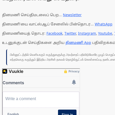
தினமணி செய்திமடலைப் பெற...
Newsletter
தினமணி'யை வாட்ஸ்ஆப் சேனலில் பின்தொடர...
WhatsApp
தினமணியைத் தொடர:
Facebook
,
Twitter
,
Instagram
,
Youtube
,
உடனுக்குடன் செய்திகளை அறிய
தினமணி App
பதிவிறக்கம்
பின்னூட்டத்தில் வெளியாகும் கருத்துகளுக்கு அவற்றைப் பதிவிடுவோரே முழுப் பொற
எந்தவொரு கருத்தும் இந்திய அரசின் தகவல் தொழில்நுட்பக் கொள்கைப்படி தண்டனைக்கு