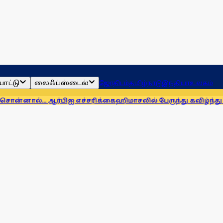
ாட்டு
லைஃப்ஸ்டைல்
ஜோதிடம்
தமிழ்நாடு
இந்தியா
உலகம்
 ஆர்பிஐ எச்சரிக்கை
ஹிமாசலில் பேருந்து கவிழ்ந்து விபத்து! 7 பேர