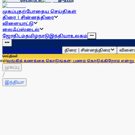
செய்தி மடல்
இ-பேப்பர்
முகப்பு
தற்போதைய செய்திகள்
திரை | சின்னத்திரை
விளையாட்டு
லைஃப்ஸ்டைல்
ஜோதிடம்
தமிழ்நாடு
இந்தியா
உலகம்
திரை | சின்னத்திரை
விளைய
முகப்பு
தற்போதைய செய்திகள்
செய்திகள்
 கணக்கை கொடுங்கள்; பணம் கொடுக்கிறோம் என்று சொன்னால்...
முகப்பு
/
இந்தியா