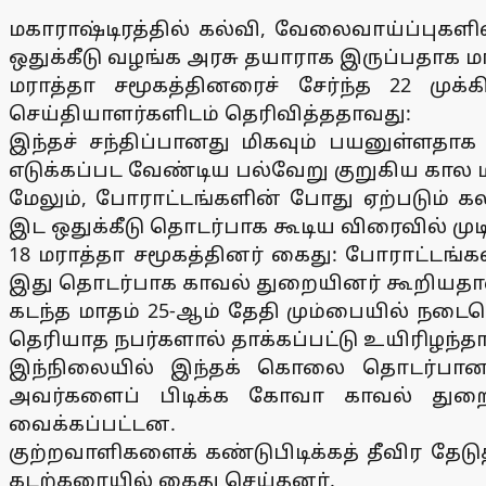
மகாராஷ்டிரத்தில் கல்வி, வேலைவாய்ப்புகளில
ஒதுக்கீடு வழங்க அரசு தயாராக இருப்பதாக ம
மராத்தா சமூகத்தினரைச் சேர்ந்த 22 முக
செய்தியாளர்களிடம் தெரிவித்ததாவது:
இந்தச் சந்திப்பானது மிகவும் பயனுள்ளதா
எடுக்கப்பட வேண்டிய பல்வேறு குறுகிய கால மற
மேலும், போராட்டங்களின் போது ஏற்படும் க
இட ஒதுக்கீடு தொடர்பாக கூடிய விரைவில் முடிவ
18 மராத்தா சமூகத்தினர் கைது: போராட்டங்க
இது தொடர்பாக காவல் துறையினர் கூறியதா
கடந்த மாதம் 25-ஆம் தேதி மும்பையில் ந
தெரியாத நபர்களால் தாக்கப்பட்டு உயிரிழந்தா
இந்நிலையில் இந்தக் கொலை தொடர்பான க
அவர்களைப் பிடிக்க கோவா காவல் துறையி
வைக்கப்பட்டன.
குற்றவாளிகளைக் கண்டுபிடிக்கத் தீவிர தே
கடற்கரையில் கைது செய்தனர்.