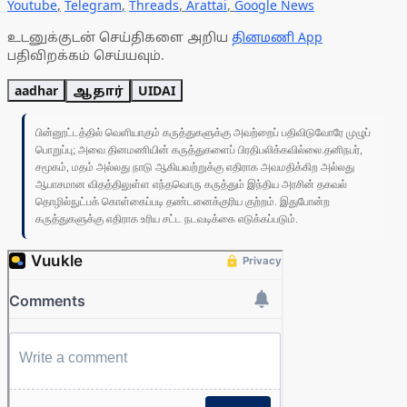
Youtube
,
Telegram
,
Threads
,
Arattai
,
Google News
உடனுக்குடன் செய்திகளை அறிய
தினமணி App
பதிவிறக்கம் செய்யவும்.
aadhar
ஆதார்
UIDAI
பின்னூட்டத்தில் வெளியாகும் கருத்துகளுக்கு அவற்றைப் பதிவிடுவோரே முழுப்
பொறுப்பு; அவை தினமணியின் கருத்துகளைப் பிரதிபலிக்கவில்லை.தனிநபர்,
சமூகம், மதம் அல்லது நாடு ஆகியவற்றுக்கு எதிராக அவமதிக்கிற அல்லது
ஆபாசமான விதத்திலுள்ள எந்தவொரு கருத்தும் இந்திய அரசின் தகவல்
தொழில்நுட்பக் கொள்கைப்படி தண்டனைக்குரிய குற்றம். இதுபோன்ற
கருத்துகளுக்கு எதிராக உரிய சட்ட நடவடிக்கை எடுக்கப்படும்.