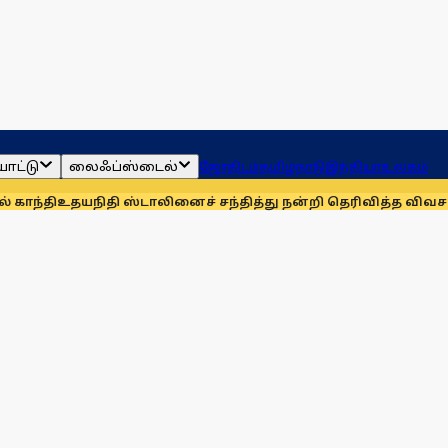
ாட்டு
லைஃப்ஸ்டைல்
ஜோதிடம்
தமிழ்நாடு
இந்தியா
உலகம்
நிதி ஸ்டாலினைச் சந்தித்து நன்றி தெரிவித்த விவசாயிகள்!
நாங்