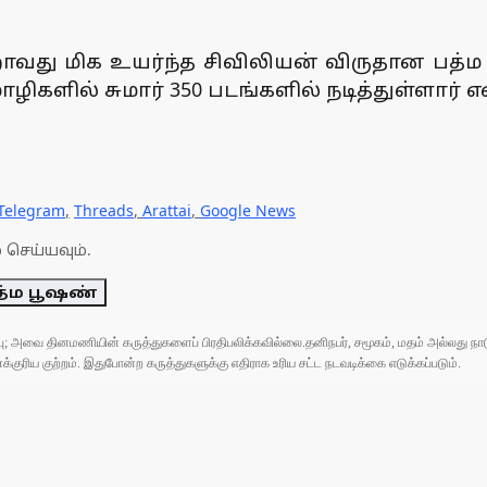
றாவது மிக உயர்ந்த சிவிலியன் விருதான பத்ம 
களில் சுமார் 350 படங்களில் நடித்துள்ளார் என
Telegram
,
Threads
,
Arattai
,
Google News
 செய்யவும்.
த்ம பூஷண்
ுப்பு; அவை தினமணியின் கருத்துகளைப் பிரதிபலிக்கவில்லை.தனிநபர், சமூகம், மதம் அல்லது
ரிய குற்றம். இதுபோன்ற கருத்துகளுக்கு எதிராக உரிய சட்ட நடவடிக்கை எடுக்கப்படும்.