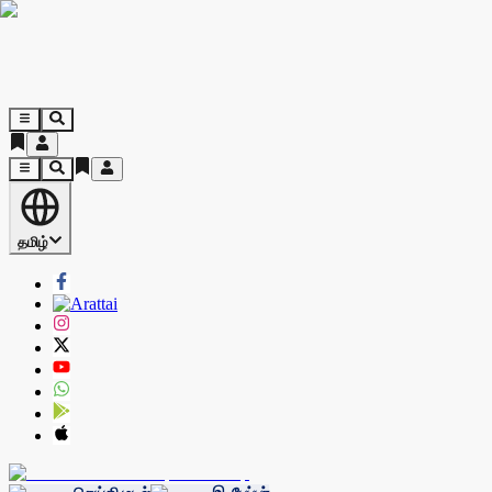
தமிழ்