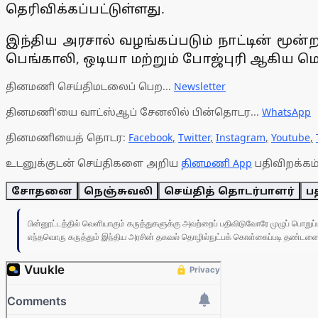
தெரிவிக்கப்பட்டுள்ளது.
இந்திய அரசால் வழங்கப்படும் நாட்டின் மூன்
பெங்காலி, ஒடியா மற்றும் போஜ்புரி ஆகிய மொழி
தினமணி செய்திமடலைப் பெற...
Newsletter
தினமணி'யை வாட்ஸ்ஆப் சேனலில் பின்தொடர...
WhatsApp
தினமணியைத் தொடர:
Facebook
,
Twitter
,
Instagram
,
Youtube
,
உடனுக்குடன் செய்திகளை அறிய
தினமணி App
பதிவிறக்கம்
சோதனை
நெஞ்சுவலி
செய்தித் தொடர்பாளர்
ப
பின்னூட்டத்தில் வெளியாகும் கருத்துகளுக்கு அவற்றைப் பதிவிடுவோரே முழுப் பொற
எந்தவொரு கருத்தும் இந்திய அரசின் தகவல் தொழில்நுட்பக் கொள்கைப்படி தண்டனைக்கு