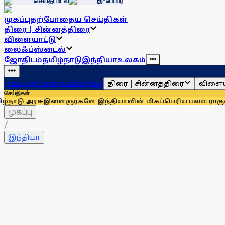
செய்தி மடல்
இ-பேப்பர்
முகப்பு
தற்போதைய செய்திகள்
திரை | சின்னத்திரை
விளையாட்டு
லைஃப்ஸ்டைல்
ஜோதிடம்
தமிழ்நாடு
இந்தியா
உலகம்
திரை | சின்னத்திரை
விளைய
முகப்பு
தற்போதைய செய்திகள்
செய்திகள்
இளைஞர்களே இந்தியாவின் மிகப்பெரிய பலம்: ராகுல் காந்தி
உதய
முகப்பு
/
இந்தியா