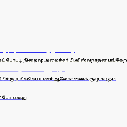
ட் போட்டி நிறைவு: அமைச்சா் பி.விஸ்வநாதன் பங்கேற்
டிஜிபிக்கு ரயில்வே பயனா் ஆலோசனைக் குழு கடிதம்
7 போ் கைது