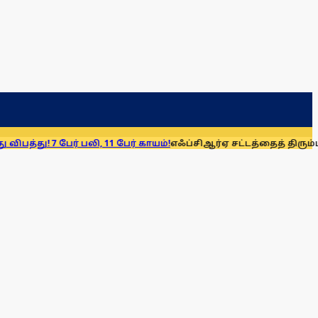
ேர் பலி, 11 பேர் காயம்!
எஃப்சிஆர்ஏ சட்டத்தைத் திரும்பப் பெறுக: ம