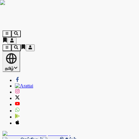
தமிழ்