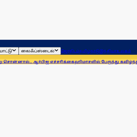
ாட்டு
லைஃப்ஸ்டைல்
ஜோதிடம்
தமிழ்நாடு
இந்தியா
உலகம்
. ஆர்பிஐ எச்சரிக்கை
ஹிமாசலில் பேருந்து கவிழ்ந்து விபத்து! 7 ப