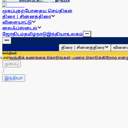
செய்தி மடல்
இ-பேப்பர்
முகப்பு
தற்போதைய செய்திகள்
திரை | சின்னத்திரை
விளையாட்டு
லைஃப்ஸ்டைல்
ஜோதிடம்
தமிழ்நாடு
இந்தியா
உலகம்
திரை | சின்னத்திரை
விளைய
முகப்பு
தற்போதைய செய்திகள்
செய்திகள்
் கணக்கை கொடுங்கள்; பணம் கொடுக்கிறோம் என்று சொன்னால்..
முகப்பு
/
இந்தியா