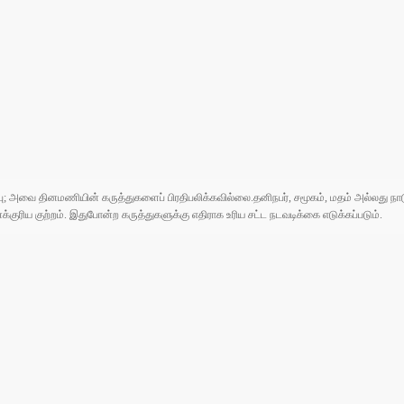
ுப்பு; அவை தினமணியின் கருத்துகளைப் பிரதிபலிக்கவில்லை.தனிநபர், சமூகம், மதம் அல்லது
ரிய குற்றம். இதுபோன்ற கருத்துகளுக்கு எதிராக உரிய சட்ட நடவடிக்கை எடுக்கப்படும்.