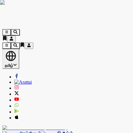
தமிழ்