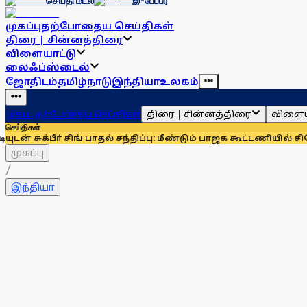
செய்தி மடல்
இ-பேப்பர்
முகப்பு
தற்போதைய செய்திகள்
திரை | சின்னத்திரை
விளையாட்டு
லைஃப்ஸ்டைல்
ஜோதிடம்
தமிழ்நாடு
இந்தியா
உலகம்
திரை | சின்னத்திரை
விளைய
முகப்பு
தற்போதைய செய்திகள்
செய்திகள்
ா் சிங் பாதல் சந்திப்பு: மீண்டும் பாஜக கூட்டணியில் சிரோமணி அக
முகப்பு
/
இந்தியா