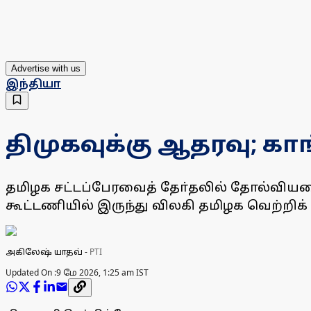
Advertise with us
இந்தியா
திமுகவுக்கு ஆதரவு; க
தமிழக சட்டப்பேரவைத் தோ்தலில் தோல்வியட
கூட்டணியில் இருந்து விலகி தமிழக வெற்றிக
அகிலேஷ் யாதவ்
-
PTI
Updated On :
9 மே 2026, 1:25 am IST