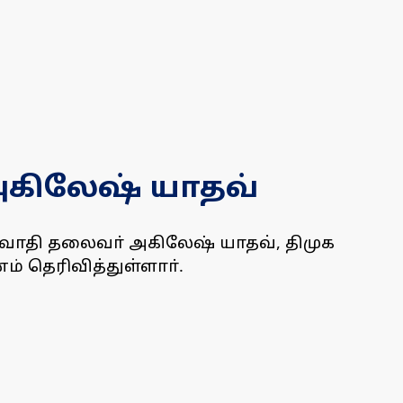
 அகிலேஷ் யாதவ்
ஜவாதி தலைவா் அகிலேஷ் யாதவ், திமுக
் தெரிவித்துள்ளாா்.