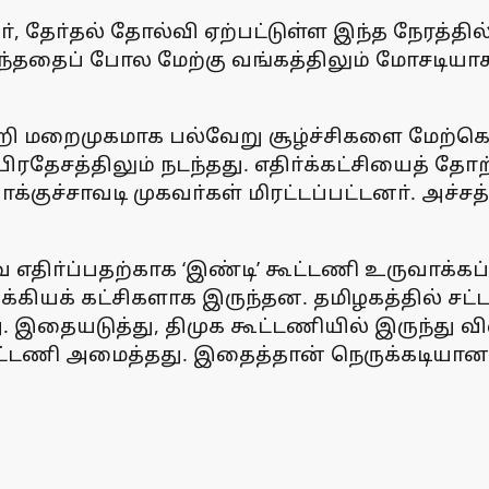
், தோ்தல் தோல்வி ஏற்பட்டுள்ள இந்த நேரத்தி
ந்ததைப் போல மேற்கு வங்கத்திலும் மோசடியாக 
றி மறைமுகமாக பல்வேறு சூழ்ச்சிகளை மேற்கொ
ிரதேசத்திலும் நடந்தது. எதிா்க்கட்சியைத் தோ
ாக்குச்சாவடி முகவா்கள் மிரட்டப்பட்டனா். அச்ச
ிா்ப்பதற்காக ‘இண்டி’ கூட்டணி உருவாக்கப்பட
்கியக் கட்சிகளாக இருந்தன. தமிழகத்தில் சட்
யடுத்து, திமுக கூட்டணியில் இருந்து விலக
ட்டணி அமைத்தது. இதைத்தான் நெருக்கடியான நே