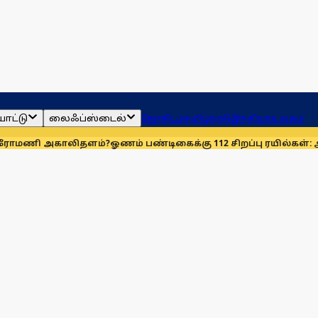
ாட்டு
லைஃப்ஸ்டைல்
ஜோதிடம்
தமிழ்நாடு
இந்தியா
உலகம்
ாலிதளம்?
ஓணம் பண்டிகைக்கு 112 சிறப்பு ரயில்கள்: ஆக. 14-ஆம் த