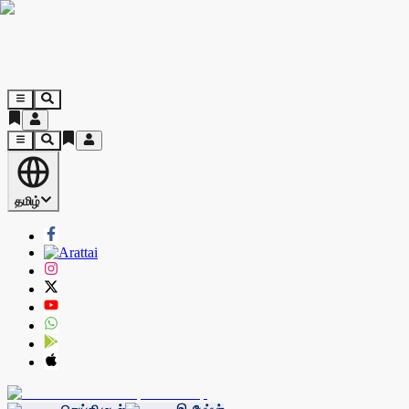
தமிழ்