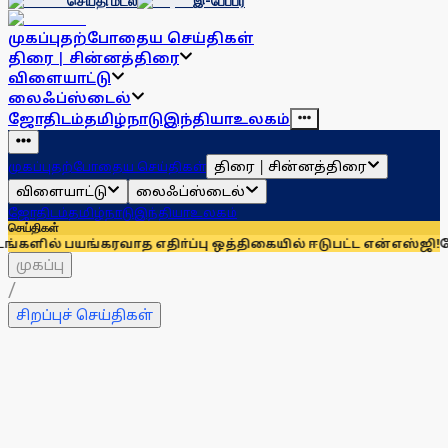
செய்தி மடல்
இ-பேப்பர்
முகப்பு
தற்போதைய செய்திகள்
திரை | சின்னத்திரை
விளையாட்டு
லைஃப்ஸ்டைல்
ஜோதிடம்
தமிழ்நாடு
இந்தியா
உலகம்
திரை | சின்னத்திரை
முகப்பு
தற்போதைய செய்திகள்
விளையாட்டு
லைஃப்ஸ்டைல்
ஜோதிடம்
தமிழ்நாடு
இந்தியா
உலகம்
செய்திகள்
வாத எதிா்ப்பு ஒத்திகையில் ஈடுபட்ட என்எஸ்ஜி!
மேற்கு தொடா்ச்ச
முகப்பு
/
சிறப்புச் செய்திகள்