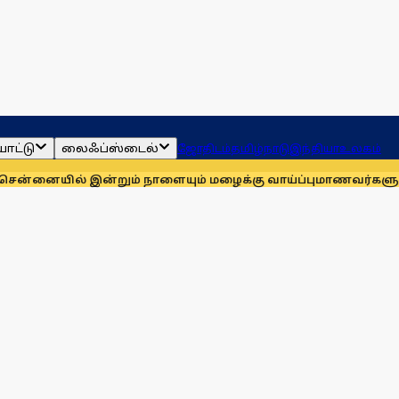
ாட்டு
லைஃப்ஸ்டைல்
ஜோதிடம்
தமிழ்நாடு
இந்தியா
உலகம்
 இன்றும் நாளையும் மழைக்கு வாய்ப்பு
மாணவர்களுக்காக முதலில்