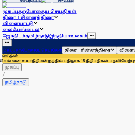
செய்தி மடல்
இ-பேப்பர்
முகப்பு
தற்போதைய செய்திகள்
திரை | சின்னத்திரை
விளையாட்டு
லைஃப்ஸ்டைல்
ஜோதிடம்
தமிழ்நாடு
இந்தியா
உலகம்
திரை | சின்னத்திரை
விளைய
முகப்பு
தற்போதைய செய்திகள்
செய்திகள்
்நீதிமன்றத்தில் புதிதாக 15 நீதிபதிகள் பதவியேற்பு
சென்னையில்
முகப்பு
/
தமிழ்நாடு