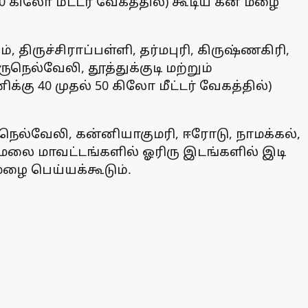
50 கிலோ மீட்டர் வேகத்தில்) கூடிய கன மழை
், திருச்சிராப்பள்ளி, தர்மபுரி, கிருஷ்ணகிரி,
நெல்வேலி, தூத்துக்குடி மற்றும்
கு 40 முதல் 50 கிலோ மீட்டர் வேகத்தில்)
ிருநெல்வேலி, கன்னியாகுமரி, ஈரோடு, நாமக்கல்,
ணாமலை மாவட்டங்களில் ஓரிரு இடங்களில் இடி
 மழை பெய்யக்கூடும்.