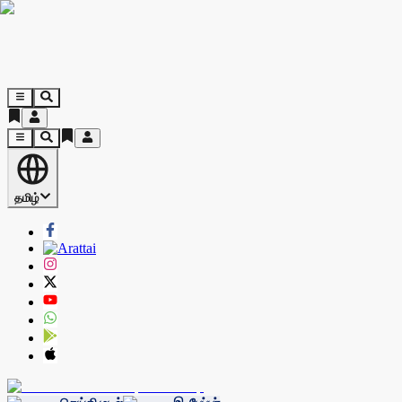
தமிழ்