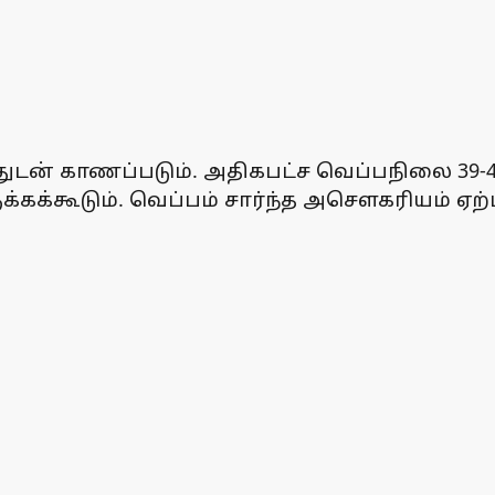
்துடன் காணப்படும். அதிகபட்ச வெப்பநிலை 39-4
்கக்கூடும். வெப்பம் சார்ந்த அசௌகரியம் ஏற்ப