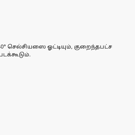
0° செல்சியஸை ஓட்டியும், குறைந்தபட்ச
டக்கூடும்.