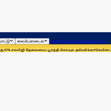
ாட்டு
லைஃப்ஸ்டைல்
ஜோதிடம்
தமிழ்நாடு
இந்தியா
உலகம்
பிஜி தேவையைப் பூர்த்தி செய்யும் அமெரிக்கா!
செயின்ட் லூயிஸ் ரேப