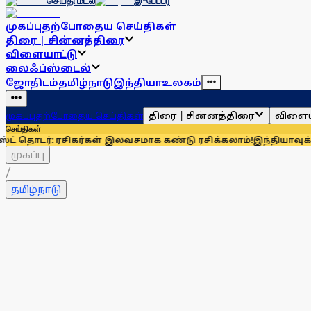
செய்தி மடல்
இ-பேப்பர்
முகப்பு
தற்போதைய செய்திகள்
திரை | சின்னத்திரை
விளையாட்டு
லைஃப்ஸ்டைல்
ஜோதிடம்
தமிழ்நாடு
இந்தியா
உலகம்
திரை | சின்னத்திரை
விளைய
முகப்பு
தற்போதைய செய்திகள்
செய்திகள்
 ரசிகர்கள் இலவசமாக கண்டு ரசிக்கலாம்!
இந்தியாவுக்கு 67% எல்
முகப்பு
/
தமிழ்நாடு