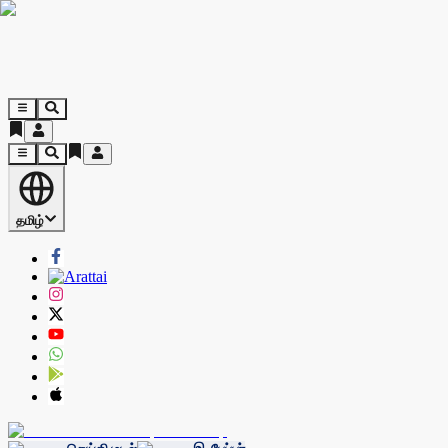
தமிழ்