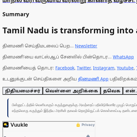
மாநில வரி வருவாய் வரலாறு காணாத வீழ்ச்சி: 
Summary
Tamil Nadu is transforming into 
தினமணி செய்திமடலைப் பெற...
Newsletter
தினமணி'யை வாட்ஸ்ஆப் சேனலில் பின்தொடர...
WhatsApp
தினமணியைத் தொடர:
Facebook
,
Twitter
,
Instagram
,
Youtube
,
உடனுக்குடன் செய்திகளை அறிய
தினமணி App
பதிவிறக்கம்
நிதியமைச்சர்
வெள்ளை அறிக்கை
தவெக
என்.
பின்னூட்டத்தில் வெளியாகும் கருத்துகளுக்கு அவற்றைப் பதிவிடுவோரே முழுப் பொற
எந்தவொரு கருத்தும் இந்திய அரசின் தகவல் தொழில்நுட்பக் கொள்கைப்படி தண்டனைக்கு