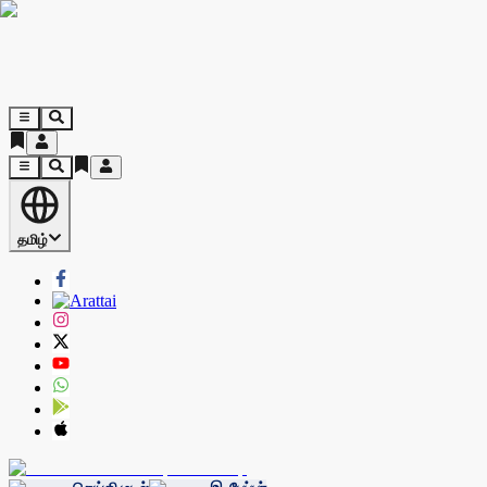
தமிழ்