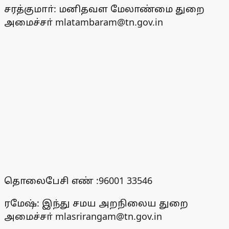
சரத்குமாா்: மனிதவள மேலாண்மை துறை
அமைச்சா் mlatambaram@tn.gov.in
தொலைபேசி எண் :96001 33546
ரமேஷ்: இந்து சமய அறநிலைய துறை
அமைச்சா் mlasrirangam@tn.gov.in