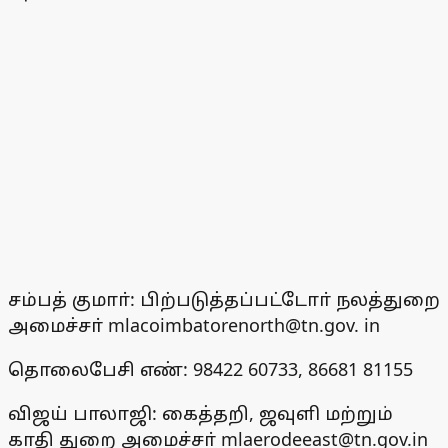
சம்பத் குமாா்: பிற்படுத்தப்பட்டோா் நலத்துறை
அமைச்சா் mlacoimbatorenorth@tn.gov. in
தொலைபேசி எண்: 98422 60733, 86681 81155
விஜய் பாலாஜி: கைத்தறி, ஜவுளி மற்றும்
காதி துறை அமைச்சா் mlaerodeeast@tn.gov.in