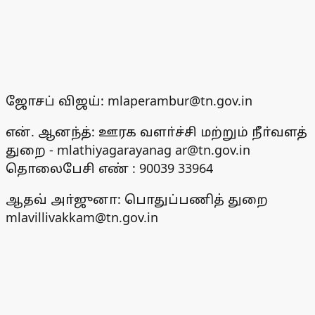
ஜோசப் விஜய்: mlaperambur@tn.gov.in
என். ஆனந்த்: ஊரக வளா்ச்சி மற்றும் நீா்வளத்
துறை - mlathiyagarayanag ar@tn.gov.in
தொலைபேசி எண் : 90039 33964
ஆதவ் அா்ஜுனா: பொதுப்பணித் துறை
mlavillivakkam@tn.gov.in