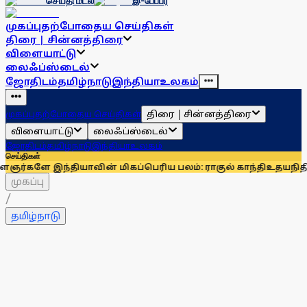
செய்தி மடல்
இ-பேப்பர்
முகப்பு
தற்போதைய செய்திகள்
திரை | சின்னத்திரை
விளையாட்டு
லைஃப்ஸ்டைல்
ஜோதிடம்
தமிழ்நாடு
இந்தியா
உலகம்
திரை | சின்னத்திரை
முகப்பு
தற்போதைய செய்திகள்
விளையாட்டு
லைஃப்ஸ்டைல்
ஜோதிடம்
தமிழ்நாடு
இந்தியா
உலகம்
செய்திகள்
யாவின் மிகப்பெரிய பலம்: ராகுல் காந்தி
உதயநிதி ஸ்டாலினைச் 
முகப்பு
/
தமிழ்நாடு