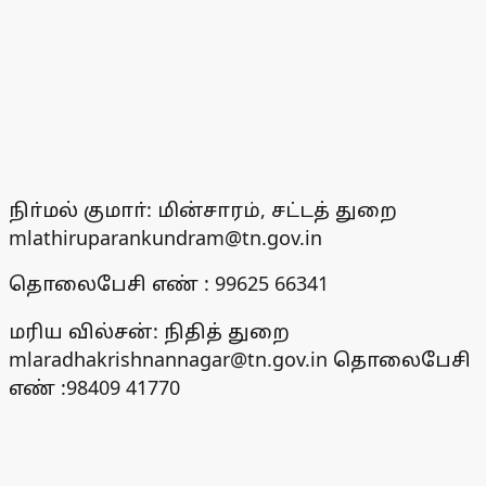
நிா்மல் குமாா்: மின்சாரம், சட்டத் துறை
mlathiruparankundram@tn.gov.in
தொலைபேசி எண் : 99625 66341
மரிய வில்சன்: நிதித் துறை
mlaradhakrishnannagar@tn.gov.in தொலைபேசி
எண் :98409 41770