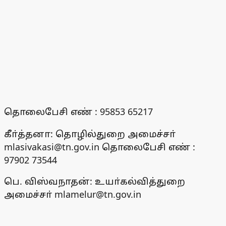
தொலைபேசி எண் : 95853 65217
கீா்த்தனா: தொழில்துறை அமைச்சா்
mlasivakasi@tn.gov.in தொலைபேசி எண் :
97902 73544
பெ. விஸ்வநாதன்: உயா்கல்வித்துறை
அமைச்சா் mlamelur@tn.gov.in