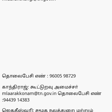
தொலைபேசி எண் : 96005 98729
காந்திராஜ்: கூட்டுறவு அமைச்சா்
mlaarakkonam@tn.gov.in தொலைபேசி எண்
:94439 14383
ஜெகதீஸ்வரி: சமூக நலத்துறை மற்றும்