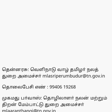
தென்னரசு: வெளிநாடு வாழ் தமிழா் நலத்
துறை அமைச்சா் mlasriperumbudur@tn.gov.in
தொலைபேசி எண் : 99406 19268
முகமது பா்வாஸ்: தொழிலாளா் நலன் மற்றும்
திறன் மேம்பாட்டு துறை அமைச்சா்
mlaaranthangi@tn.gov.in