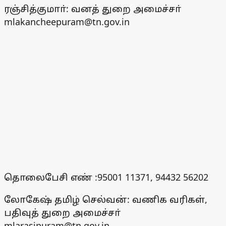
ரஞ்சித்குமாா்: வனத் துறை அமைச்சா்
mlakancheepuram@tn.gov.in
தொலைபேசி எண் :95001 11371, 94432 56202
லோகேஷ் தமிழ் செல்வன்: வணிக வரிகள்,
பதிவுத் துறை அமைச்சா்
mlarasipuram@tn.gov.in