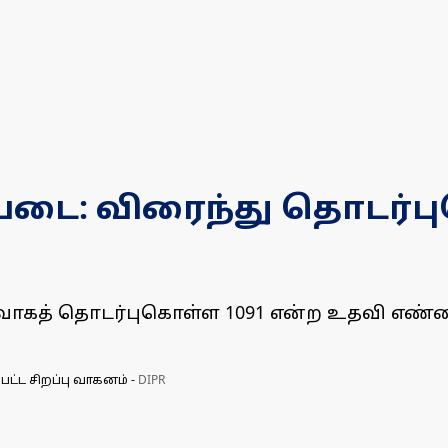
் படை: விரைந்து தொடர்
வாகத் தொடர்புகொள்ள 1091 என்ற உதவி எண்ணை
பட்ட சிறப்பு வாகனம்
-
DIPR