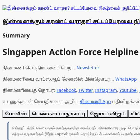
இன்னைக்கும் கரண்ட் வராதா? சட்டப்பேரவை நிக
Summary
Singappen Action Force Helpline
தினமணி செய்திமடலைப் பெற...
Newsletter
தினமணி'யை வாட்ஸ்ஆப் சேனலில் பின்தொடர...
WhatsApp
தினமணியைத் தொடர:
Facebook
,
Twitter
,
Instagram
,
Youtube
,
உடனுக்குடன் செய்திகளை அறிய
தினமணி App
பதிவிறக்கம்
போலீஸ்
பெண்கள் பாதுகாப்பு
ஜோசப் விஜய்
சி
பின்னூட்டத்தில் வெளியாகும் கருத்துகளுக்கு அவற்றைப் பதிவிடுவோரே முழுப் பொற
எந்தவொரு கருத்தும் இந்திய அரசின் தகவல் தொழில்நுட்பக் கொள்கைப்படி தண்டனைக்கு