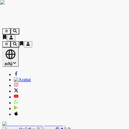
தமிழ்