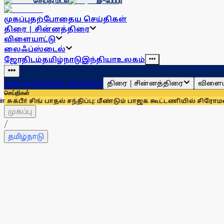
செய்தி மடல்
இ-பேப்பர்
முகப்பு
தற்போதைய செய்திகள்
திரை | சின்னத்திரை
விளையாட்டு
லைஃப்ஸ்டைல்
ஜோதிடம்
தமிழ்நாடு
இந்தியா
உலகம்
திரை | சின்னத்திரை
விளைய
முகப்பு
தற்போதைய செய்திகள்
செய்திகள்
ிங் பாதல் சந்திப்பு: மீண்டும் பாஜக கூட்டணியில் சிரோமணி அகாலித
முகப்பு
/
தமிழ்நாடு