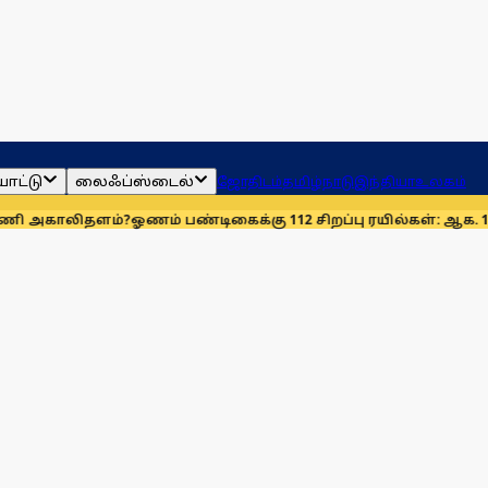
ாட்டு
லைஃப்ஸ்டைல்
ஜோதிடம்
தமிழ்நாடு
இந்தியா
உலகம்
ளம்?
ஓணம் பண்டிகைக்கு 112 சிறப்பு ரயில்கள்: ஆக. 14-ஆம் தேதிம