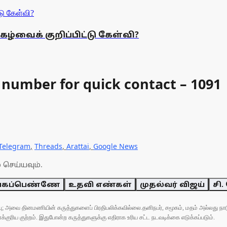
ழ்வைக் குறிப்பிட்டு கேள்வி?
 number for quick contact – 1091
Telegram
,
Threads
,
Arattai
,
Google News
 செய்யவும்.
ங்கப்பெண்ணே
உதவி எண்கள்
முதல்வர் விஜய்
சி.
ுப்பு; அவை தினமணியின் கருத்துகளைப் பிரதிபலிக்கவில்லை.தனிநபர், சமூகம், மதம் அல்லது
ரிய குற்றம். இதுபோன்ற கருத்துகளுக்கு எதிராக உரிய சட்ட நடவடிக்கை எடுக்கப்படும்.