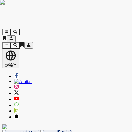
தமிழ்