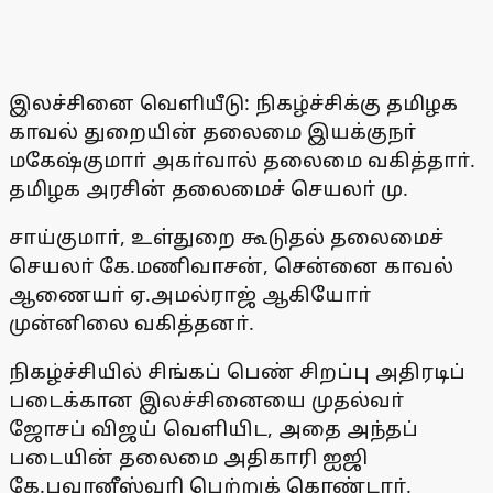
இலச்சினை வெளியீடு: நிகழ்ச்சிக்கு தமிழக
காவல் துறையின் தலைமை இயக்குநா்
மகேஷ்குமாா் அகா்வால் தலைமை வகித்தாா்.
தமிழக அரசின் தலைமைச் செயலா் மு.
சாய்குமாா், உள்துறை கூடுதல் தலைமைச்
செயலா் கே.மணிவாசன், சென்னை காவல்
ஆணையா் ஏ.அமல்ராஜ் ஆகியோா்
முன்னிலை வகித்தனா்.
நிகழ்ச்சியில் சிங்கப் பெண் சிறப்பு அதிரடிப்
படைக்கான இலச்சினையை முதல்வா்
ஜோசப் விஜய் வெளியிட, அதை அந்தப்
படையின் தலைமை அதிகாரி ஐஜி
கே.பவானீஸ்வரி பெற்றுக் கொண்டாா்.