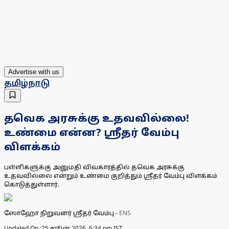
Advertise with us
தமிழ்நாடு
தவெக அரசுக்கு உதவவில்லை!
உண்மை என்ன? ஸ்ரீதர் வேம்பு
விளக்கம்
பள்ளிகளுக்கு அனுமதி விவகாரத்தில் தவெக அரசுக்கு
உதவவில்லை என்றும் உண்மை குறித்தும் ஸ்ரீதர் வேம்பு விளக்கம்
கொடுத்துள்ளார்.
ஸோஹோ நிறுவனர் ஸ்ரீதர் வேம்பு
-
ENS
Updated On :
25 ஜூன் 2026, 6:34 pm IST