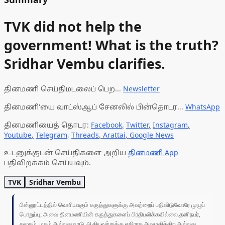
TVK did not help the
government! What is the truth?
Sridhar Vembu clarifies.
தினமணி செய்திமடலைப் பெற...
Newsletter
தினமணி'யை வாட்ஸ்ஆப் சேனலில் பின்தொடர...
WhatsApp
தினமணியைத் தொடர:
Facebook
,
Twitter
,
Instagram
,
Youtube
,
Telegram
,
Threads
,
Arattai
,
Google News
உடனுக்குடன் செய்திகளை அறிய
தினமணி App
பதிவிறக்கம் செய்யவும்.
TVK
Sridhar Vembu
பின்னூட்டத்தில் வெளியாகும் கருத்துகளுக்கு அவற்றைப் பதிவிடுவோரே முழுப்
பொறுப்பு; அவை தினமணியின் கருத்துகளைப் பிரதிபலிக்கவில்லை.தனிநபர்,
சமூகம், மதம் அல்லது நாடு ஆகியவற்றுக்கு எதிராக அவமதிக்கிற அல்லது