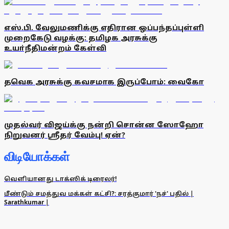
எஸ்.பி. வேலுமணிக்கு எதிரான ஒப்பந்தப்புள்ளி
முறைகேடு வழக்கு: தமிழக அரசுக்கு
உயா்நீதிமன்றம் கேள்வி
தவெக அரசுக்கு கவசமாக இருப்போம்: வைகோ
முதல்வர் விஜய்க்கு நன்றி சொன்ன ஸோஹோ
நிறுவனர் ஸ்ரீதர் வேம்பு! ஏன்?
விடியோக்கள்
வெளியானது டாக்ஸிக் டிரைலர்!
மீண்டும் சமத்துவ மக்கள் கட்சி?: சரத்குமார் 'நச்' பதில் |
Sarathkumar |