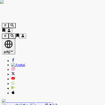
தமிழ்