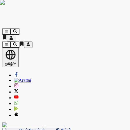
தமிழ்