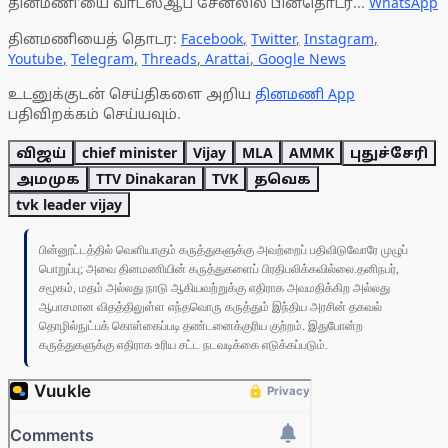
தினமணி'யை வாட்ஸ்ஆப் சேனலில் பின்தொடர...
WhatsApp
தினமணியைத் தொடர:
Facebook
,
Twitter
,
Instagram
,
Youtube
,
Telegram
,
Threads
,
Arattai
,
Google News
உடனுக்குடன் செய்திகளை அறிய
தினமணி App
பதிவிறக்கம் செய்யவும்.
விஜய்
chief minister
Vijay
MLA
AMMK
புதுச்சேரி
அமமுக
TTV Dinakaran
TVK
தவெக
tvk leader vijay
பின்னூட்டத்தில் வெளியாகும் கருத்துகளுக்கு அவற்றைப் பதிவிடுவோரே முழுப்
பொறுப்பு; அவை தினமணியின் கருத்துகளைப் பிரதிபலிக்கவில்லை.தனிநபர்,
சமூகம், மதம் அல்லது நாடு ஆகியவற்றுக்கு எதிராக அவமதிக்கிற அல்லது
ஆபாசமான விதத்திலுள்ள எந்தவொரு கருத்தும் இந்திய அரசின் தகவல்
தொழில்நுட்பக் கொள்கைப்படி தண்டனைக்குரிய குற்றம். இதுபோன்ற
கருத்துகளுக்கு எதிராக உரிய சட்ட நடவடிக்கை எடுக்கப்படும்.