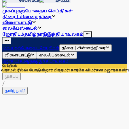
செய்தி மடல்
இ-பேப்பர்
முகப்பு
தற்போதைய செய்திகள்
திரை | சின்னத்திரை
விளையாட்டு
லைஃப்ஸ்டைல்
ஜோதிடம்
தமிழ்நாடு
இந்தியா
உலகம்
திரை | சின்னத்திரை
முகப்பு
தற்போதைய செய்திகள்
விளையாட்டு
லைஃப்ஸ்டைல்
ஜோதிடம்
தமிழ்நாடு
இந்தியா
உலகம்
செய்திகள்
்ஸ் போடுகிறார் பிரதமர்! கார்கே விமர்சனம்
ஜார்க்கண்ட்டில் மா
முகப்பு
/
தமிழ்நாடு