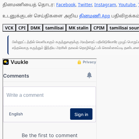
தினமணியைத் தொடர:
Facebook
,
Twitter
,
Instagram
,
Youtube
,
உடனுக்குடன் செய்திகளை அறிய
தினமணி App
பதிவிறக்கம்
VCK
CPI
DMK
tamilisai
MK stalin
CPIM
tamilisai sou
பின்னூட்டத்தில் வெளியாகும் கருத்துகளுக்கு அவற்றைப் பதிவிடுவோரே முழுப் பொற
எந்தவொரு கருத்தும் இந்திய அரசின் தகவல் தொழில்நுட்பக் கொள்கைப்படி தண்டனைக்கு