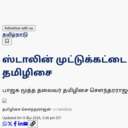
Advertise with us
தமிழ்நாடு
ஸ்டாலின் முட்டுக்கட்ட
தமிழிசை
பாஜக மூத்த தலைவர் தமிழிசை சௌந்தரராஜன் கு
தமிழிசை சௌந்தரராஜன்
-
x / tamilisai
Updated On :
9 மே 2026, 3:36 pm IST