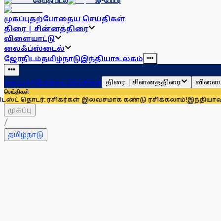
செய்தி மடல்
இ-பேப்பர்
முகப்பு
தற்போதைய செய்திகள்
திரை | சின்னத்திரை
விளையாட்டு
லைஃப்ஸ்டைல்
ஜோதிடம்
தமிழ்நாடு
இந்தியா
உலகம்
திரை | சின்னத்திரை
விளைய
முகப்பு
தற்போதைய செய்திகள்
செய்திகள்
: ரசிகர்கள் இலவசமாக கண்டு ரசிக்கலாம்!
இந்தியாவுக்கு 67% எல்
முகப்பு
/
தமிழ்நாடு