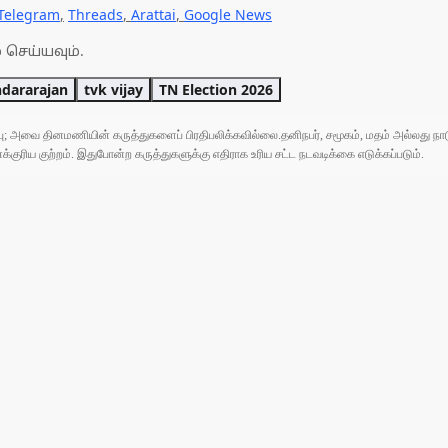
Telegram
,
Threads
,
Arattai
,
Google News
 செய்யவும்.
ndararajan
tvk vijay
TN Election 2026
ுப்பு; அவை தினமணியின் கருத்துகளைப் பிரதிபலிக்கவில்லை.தனிநபர், சமூகம், மதம் அல்லது
ரிய குற்றம். இதுபோன்ற கருத்துகளுக்கு எதிராக உரிய சட்ட நடவடிக்கை எடுக்கப்படும்.