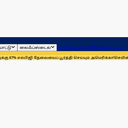
ாட்டு
லைஃப்ஸ்டைல்
ஜோதிடம்
தமிழ்நாடு
இந்தியா
உலகம்
பிஜி தேவையைப் பூர்த்தி செய்யும் அமெரிக்கா!
செயின்ட் லூயிஸ் ரே