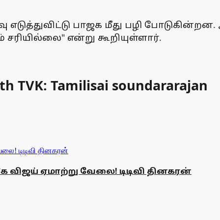
ிவு எடுத்துவிட்டு பாஜக மீது பழி போடுகின்ற
சரியில்லை" என்று கூறியுள்ளார்.
th TVK: Tamilisai soundararajan
 விஜய் ஏமாற்று வேலை! டிடிவி தினகரன்