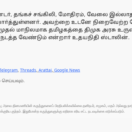
சிலிண்டா், தங்கச் சங்கிலி, மோதிரம், வேலை
ா்பாா்த்துள்ளனா். அவற்றை உடனே நிறைவேற்ற
ல் மாநிலமாக தமிழகத்தை திமுக அரசு உருவாக்
 நடத்த வேண்டும் என்றாா் உதயநிதி ஸ்டாலின்.
Telegram
,
Threads
,
Arattai
,
Google News
 செய்யவும்.
ுப்பு; அவை தினமணியின் கருத்துகளைப் பிரதிபலிக்கவில்லை.தனிநபர், சமூகம், மதம் அல்லது
ரிய குற்றம். இதுபோன்ற கருத்துகளுக்கு எதிராக உரிய சட்ட நடவடிக்கை எடுக்கப்படும்.