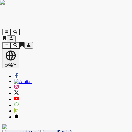
தமிழ்