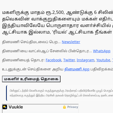
மகளிருக்கு மாதம் ரூ.2,500, ஆண்டுக்கு 6 
தவெகவின் வாக்குறுதிகளையும் மக்கள் எதி
இந்தியாவிலேயே பொருளாதார வளா்ச்சியில் முத
ஆட்சியாக இல்லாம, ‘ரியல்’ ஆட்சியாக நீங்கள்
தினமணி செய்திமடலைப் பெற...
Newsletter
தினமணி'யை வாட்ஸ்ஆப் சேனலில் பின்தொடர...
WhatsApp
தினமணியைத் தொடர:
Facebook
,
Twitter
,
Instagram
,
Youtube
,
உடனுக்குடன் செய்திகளை அறிய
தினமணி App
பதிவிறக்கம்
மகளிா் உரிமைத் தொகை
பின்னூட்டத்தில் வெளியாகும் கருத்துகளுக்கு அவற்றைப் பதிவிடுவோரே முழுப் பொற
எந்தவொரு கருத்தும் இந்திய அரசின் தகவல் தொழில்நுட்பக் கொள்கைப்படி தண்டனைக்கு