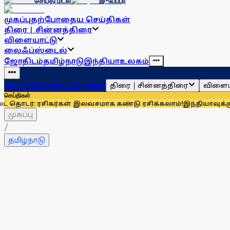
செய்தி மடல்
இ-பேப்பர்
முகப்பு
தற்போதைய செய்திகள்
திரை | சின்னத்திரை
விளையாட்டு
லைஃப்ஸ்டைல்
ஜோதிடம்
தமிழ்நாடு
இந்தியா
உலகம்
திரை | சின்னத்திரை
விளைய
முகப்பு
தற்போதைய செய்திகள்
செய்திகள்
சிகர்கள் இலவசமாக கண்டு ரசிக்கலாம்!
இந்தியாவுக்கு 67% எல்பிஜ
முகப்பு
/
தமிழ்நாடு