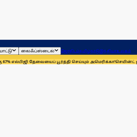
ாட்டு
லைஃப்ஸ்டைல்
ஜோதிடம்
தமிழ்நாடு
இந்தியா
உலகம்
ி தேவையைப் பூர்த்தி செய்யும் அமெரிக்கா!
செயின்ட் லூயிஸ் ரேப்ப