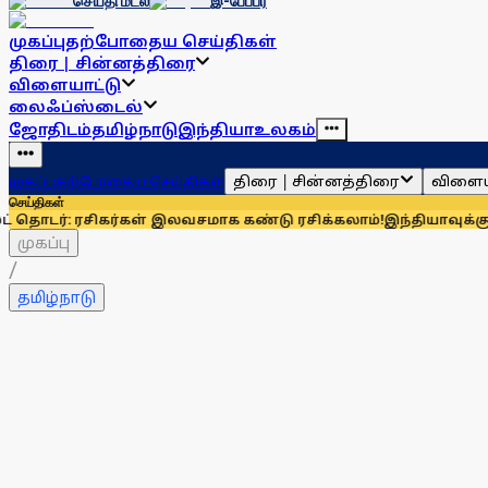
செய்தி மடல்
இ-பேப்பர்
முகப்பு
தற்போதைய செய்திகள்
திரை | சின்னத்திரை
விளையாட்டு
லைஃப்ஸ்டைல்
ஜோதிடம்
தமிழ்நாடு
இந்தியா
உலகம்
திரை | சின்னத்திரை
விளைய
முகப்பு
தற்போதைய செய்திகள்
செய்திகள்
ரசிகர்கள் இலவசமாக கண்டு ரசிக்கலாம்!
இந்தியாவுக்கு 67% எல்பி
முகப்பு
/
தமிழ்நாடு