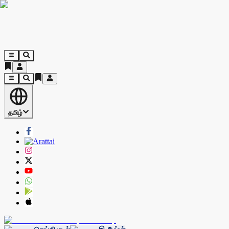
தமிழ்