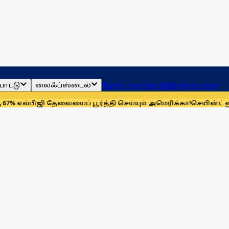
ாட்டு
லைஃப்ஸ்டைல்
ஜோதிடம்
தமிழ்நாடு
இந்தியா
உலகம்
ஜி தேவையைப் பூர்த்தி செய்யும் அமெரிக்கா!
செயின்ட் லூயிஸ் ரேப்