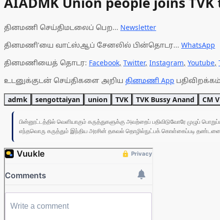
AIADMK Union people joins TVK 
தினமணி செய்திமடலைப் பெற...
Newsletter
தினமணி'யை வாட்ஸ்ஆப் சேனலில் பின்தொடர...
WhatsApp
தினமணியைத் தொடர:
Facebook
,
Twitter
,
Instagram
,
Youtube
,
உடனுக்குடன் செய்திகளை அறிய
தினமணி App
பதிவிறக்கம்
admk
sengottaiyan
union
TVK
TVK Bussy Anand
CM V
பின்னூட்டத்தில் வெளியாகும் கருத்துகளுக்கு அவற்றைப் பதிவிடுவோரே முழுப் பொற
எந்தவொரு கருத்தும் இந்திய அரசின் தகவல் தொழில்நுட்பக் கொள்கைப்படி தண்டனைக்கு