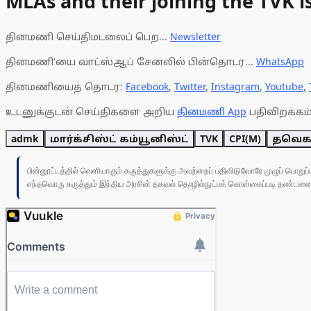
MLAs and their joining the TVK is
தினமணி செய்திமடலைப் பெற...
Newsletter
தினமணி'யை வாட்ஸ்ஆப் சேனலில் பின்தொடர...
WhatsApp
தினமணியைத் தொடர:
Facebook
,
Twitter
,
Instagram
,
Youtube
,
உடனுக்குடன் செய்திகளை அறிய
தினமணி App
பதிவிறக்கம்
admk
மார்க்சிஸ்ட் கம்யூனிஸ்ட்
TVK
CPI(M)
தவெ
பின்னூட்டத்தில் வெளியாகும் கருத்துகளுக்கு அவற்றைப் பதிவிடுவோரே முழுப் பொற
எந்தவொரு கருத்தும் இந்திய அரசின் தகவல் தொழில்நுட்பக் கொள்கைப்படி தண்டனைக்கு