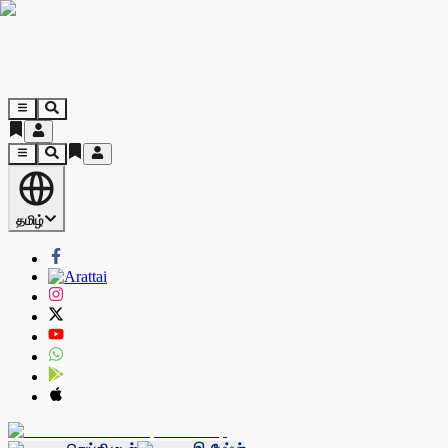
தமிழ்