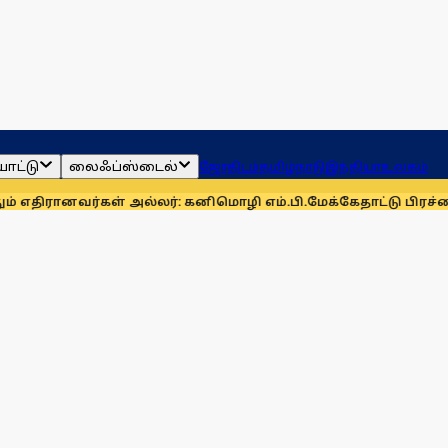
ாட்டு
லைஃப்ஸ்டைல்
ஜோதிடம்
தமிழ்நாடு
இந்தியா
உலகம்
கள் அல்லர்: கனிமொழி எம்.பி.
மேக்கேதாட்டு பிரச்னையை திசை த