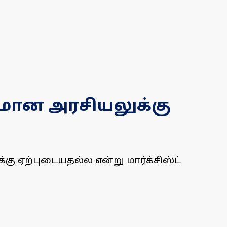
யமான அரசியலுக்கு
 ஏற்புடையதல்ல என்று மார்க்சிஸ்ட்