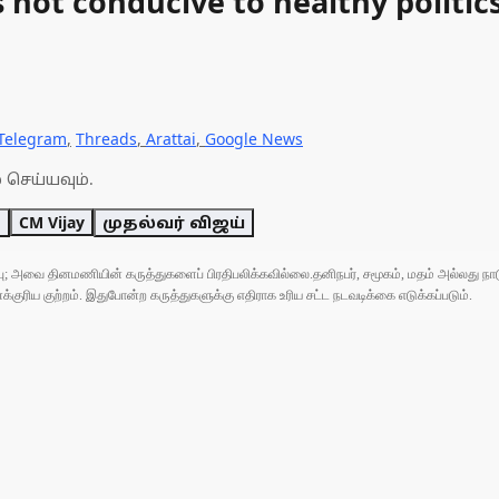
 not conducive to healthy politics
Telegram
,
Threads
,
Arattai
,
Google News
 செய்யவும்.
க
CM Vijay
முதல்வர் விஜய்
ுப்பு; அவை தினமணியின் கருத்துகளைப் பிரதிபலிக்கவில்லை.தனிநபர், சமூகம், மதம் அல்லது
ரிய குற்றம். இதுபோன்ற கருத்துகளுக்கு எதிராக உரிய சட்ட நடவடிக்கை எடுக்கப்படும்.