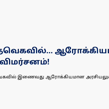
் தவெகவில்... ஆரோக்கி
 விமர்சனம்!
 தவெகவில் இணைவது ஆரோக்கியமான அரசியலுக்கு