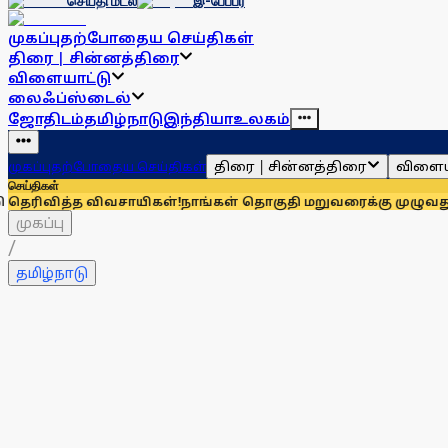
செய்தி மடல்
இ-பேப்பர்
முகப்பு
தற்போதைய செய்திகள்
திரை | சின்னத்திரை
விளையாட்டு
லைஃப்ஸ்டைல்
ஜோதிடம்
தமிழ்நாடு
இந்தியா
உலகம்
திரை | சின்னத்திரை
விளைய
முகப்பு
தற்போதைய செய்திகள்
செய்திகள்
விவசாயிகள்!
நாங்கள் தொகுதி மறுவரைக்கு முழுவதும் எதிரானவர்
முகப்பு
/
தமிழ்நாடு