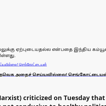
ு ஏற்புடையதல்ல என்பதை இந்திய கம்யூனிஸ்ட்
ுள்ளது.
ும்! தவெக அதைச் செய்யவில்லை! செங்கோட்டைய
rxist) criticized on Tuesday tha