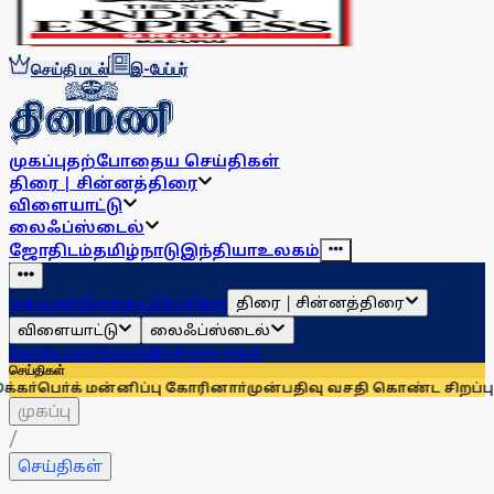
செய்தி மடல்
இ-பேப்பர்
முகப்பு
தற்போதைய செய்திகள்
திரை | சின்னத்திரை
விளையாட்டு
லைஃப்ஸ்டைல்
ஜோதிடம்
தமிழ்நாடு
இந்தியா
உலகம்
திரை | சின்னத்திரை
முகப்பு
தற்போதைய செய்திகள்
விளையாட்டு
லைஃப்ஸ்டைல்
ஜோதிடம்
தமிழ்நாடு
இந்தியா
உலகம்
செய்திகள்
் மன்னிப்பு கோரினாா்
முன்பதிவு வசதி கொண்ட சிறப்பு ரயில்களில
முகப்பு
/
செய்திகள்