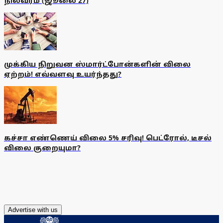
நிலவரம் (ஜூலை 27)
முக்கிய நிறுவன ஸ்மார்ட்போன்களின் விலை
ஏற்றம்! எவ்வளவு உயர்ந்தது?
கச்சா எண்ணெய் விலை 5% சரிவு! பெட்ரோல், டீசல்
விலை குறையுமா?
Advertise with us