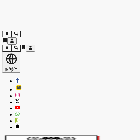
தமிழ்