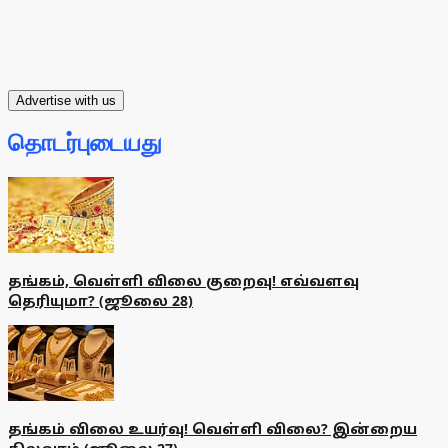
Advertise with us
தொடர்புடையது
தங்கம், வெள்ளி விலை குறைவு! எவ்வளவு
தெரியுமா? (ஜூலை 28)
தங்கம் விலை உயர்வு! வெள்ளி விலை? இன்றைய